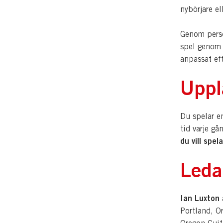
nybörjare el
Genom perso
spel genom ö
anpassat ef
Uppl
Du spelar e
tid varje gå
du vill spela
Leda
Ian Luxton
ä
Portland, Or