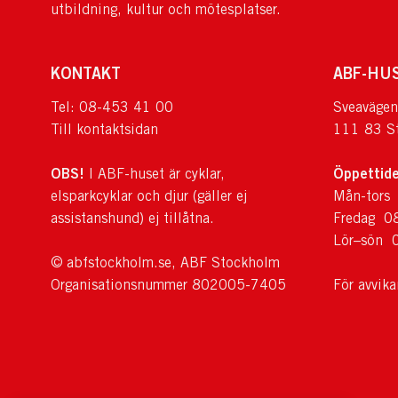
utbildning, kultur och mötesplatser.
KONTAKT
ABF-HU
Tel: 08-453 41 00
Sveavägen
Till kontaktsidan
111 83 S
OBS!
Öppettide
I ABF-huset är cyklar,
elsparkcyklar och djur (gäller ej
Mån-tors
assistanshund) ej tillåtna.
Fredag 0
Lör–sön 
© abfstockholm.se, ABF Stockholm
Organisationsnummer 802005-7405
För avvik