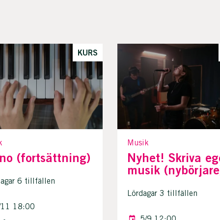
KURS
k
Musik
no (fortsättning)
Nyhet! Skriva e
musik (nybörjare
gar 6 tillfällen
Lördagar 3 tillfällen
/11 18:00
5/9 12:00