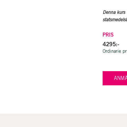
Denna kurs t
statsmedelsb
PRIS
4295:-
Ordinarie pr
ANMÄ