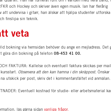
r Quartet. Han har turnerat runt om i världen med flera band, 
KR och Hockey och skriver även egen musik. Ian har flerårig
v att undervisa i gitarr, han älskar att hjälpa studenter utforska
och finslipa sin teknik.
tt veta
d bokning via hemsidan behöver du ange en mejladress. Det 
08-453 41 00.
tt göra din bokning på telefon
H FAKTURA: Kallelse och eventuell faktura skickas per mail
 kursstart.
Observera att den kan hamna i din skräppost.
Önskar
dina utskick per post, skriv det i kommentarsfältet vid anmälan.
ADER: Eventuell kostnad för studie- eller arbetsmaterial ka
ormation, läs gärna sidan
vanliga frågor
.