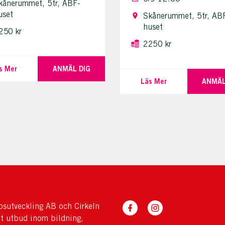
kånerummet, 5tr, ABF-
uset
Skånerummet, 5tr, AB
huset
250 kr
2250 kr
s Mer
ANMÄL DIG
Läs Mer
ANMÄL
sutveckling AB och Cirkeln
tt utbud inom bildning,