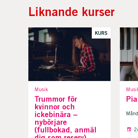
Liknande kurser
KURS
Musik
Musi
Trummor för
Pia
kvinnor och
ickebinära –
Månda
nybörjare
(fullbokad, anmäl
2
dig som reserv)