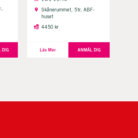
F-
Skånerummet, 5tr, ABF-
huset
4450 kr
 DIG
Läs Mer
ANMÄL DIG