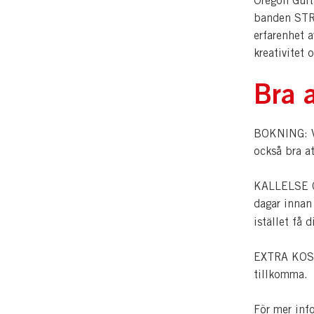
Oregon Guita
banden STRF
erfarenhet a
kreativitet 
Bra a
BOKNING: Vi
också bra a
KALLELSE OC
dagar innan
istället få 
EXTRA KOSTN
tillkomma.
För mer inf