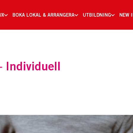
UX
BOKA LOKAL & ARRANGERA
UTBILDNING
NEW 
– Individuell