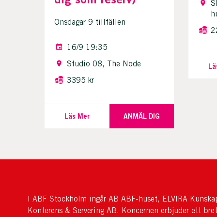
S
h
Onsdagar 9 tillfällen
2
16/9 19:35
Studio 08, The Node
Lä
3395 kr
Läs Mer
ANMÄL DIG
I ABF Stockholm ingår AB ABF-huset, ELVIRA Kunskap
Konferens & Servering AB. Koncernen erbjuder ett bre