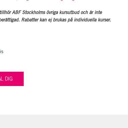
illhör ABF Stockholms övriga kursutbud och är inte
erättigad. Rabatter kan ej brukas på individuella kurser.
is
L DIG