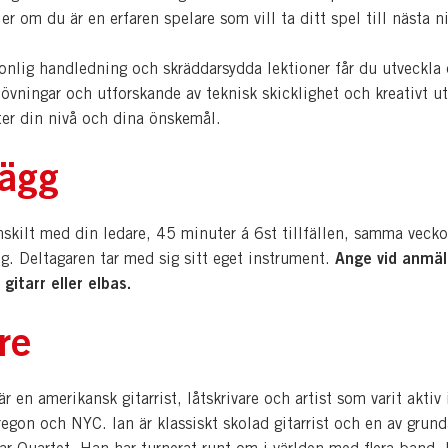
ler om du är en erfaren spelare som vill ta ditt spel till nästa n
nlig handledning och skräddarsydda lektioner får du utveckla 
vningar och utforskande av teknisk skicklighet och kreativt ut
ter din nivå och dina önskemål.
ägg
nskilt med din ledare, 45 minuter á 6st tillfällen, samma veck
Ange vid anmä
ng. Deltagaren tar med sig sitt eget instrument.
 gitarr eller elbas.
re
r en amerikansk gitarrist, låtskrivare och artist som varit aktiv 
egon och NYC. Ian är klassiskt skolad gitarrist och en av grunda