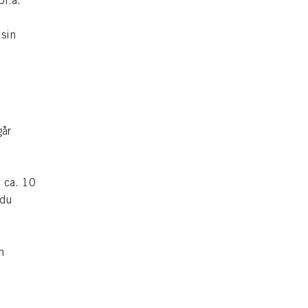
bl.a.
 sin
går
 ca. 10
 du
n