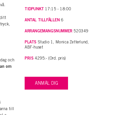
ivå.
TIDPUNKT
17:15 - 18:00
ditt
ANTAL TILLFÄLLEN
6
tryck,
ARRANGEMANGSNUMMER
520349
PLATS
Studio 1, Monica Zetterlund,
ABF-huset
PRIS
4295:- (Ord. pris)
odag och
lan om
ANMÄL DIG
i
rna till