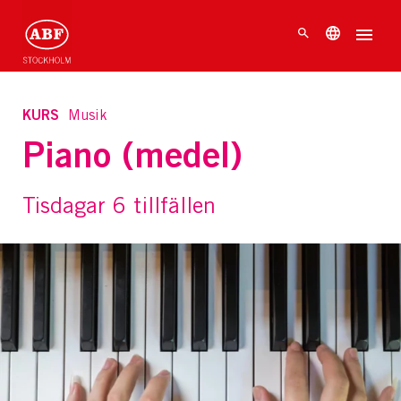
KURS
Musik
Piano (medel)
Tisdagar 6 tillfällen