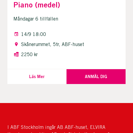
Piano (medel)
Måndagar 6 tillfällen
14/9 18:00
Skånerummet, 5tr, ABF-huset
2250 kr
Läs Mer
ANMÄL DIG
I ABF Stockholm ingår AB ABF-huset, ELVIRA