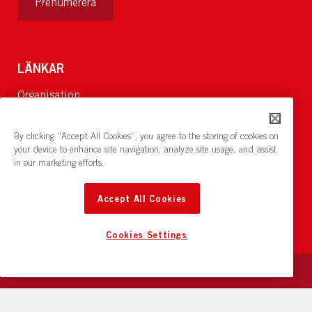
Prenumerera
LÄNKAR
Organisation
Om Oss
Lediga jobb
By clicking “Accept All Cookies”, you agree to the storing of cookies on
Nyheter och pressrum
your device to enhance site navigation, analyze site usage, and assist
in our marketing efforts.
Restaurang och konferens:
cirkelnstockholm.se
Accept All Cookies
Cookies Settings