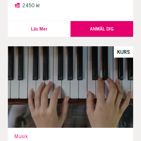
2450 kr
Läs Mer
ANMÄL DIG
KURS
Musik