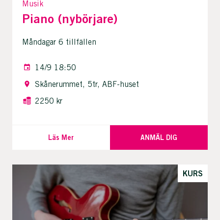
Musik
Piano (nybörjare)
Måndagar 6 tillfällen
14/9 18:50
Skånerummet, 5tr, ABF-huset
2250 kr
Läs Mer
ANMÄL DIG
KURS