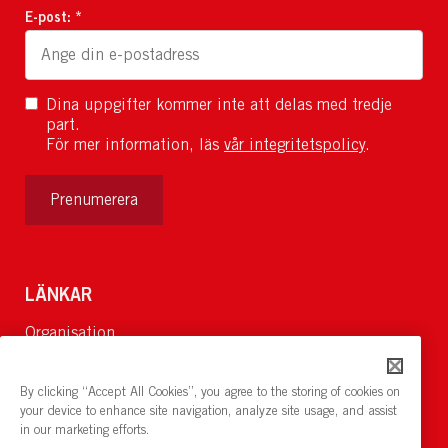
E-post: *
Dina uppgifter kommer inte att delas med tredje
part.
För mer information, läs
vår integritetspolicy
.
Prenumerera
LÄNKAR
Organisation
Om Oss
Lediga jobb
By clicking “Accept All Cookies”, you agree to the storing of cookies on
Nyheter och pressrum
your device to enhance site navigation, analyze site usage, and assist
in our marketing efforts.