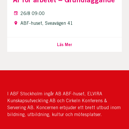
26/8 09:00
ABF-huset, Sveavägen 41
Läs Mer
I ABF Stockholm ingår AB ABF-huset, ELVIRA
Kunskapsutveckling AB och Cirkeln Konferens &
Servering AB. Koncernen erbjuder ett brett utbud inom
bildning, utbildning, kultur och mötesplatser.