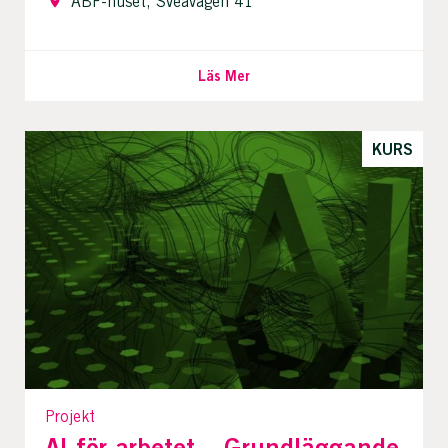
ABF-huset, Sveavägen 41
Läs Mer
KURS
Projekt
AI för arbetet – Grundläggande