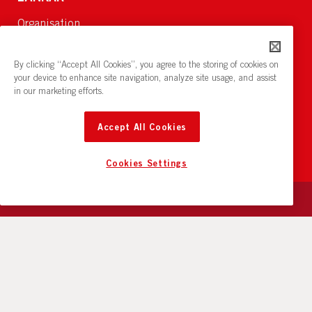
Organisation
Om Oss
Lediga jobb
By clicking “Accept All Cookies”, you agree to the storing of cookies on
Nyheter och pressrum
your device to enhance site navigation, analyze site usage, and assist
in our marketing efforts.
Restaurang och konferens:
cirkelnstockholm.se
Accept All Cookies
Cookies Settings