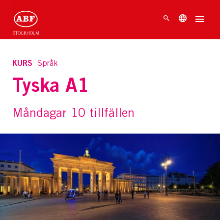
KURS
Språk
Tyska A1
Måndagar 10 tillfällen