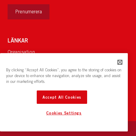
Prenumerera
LÄNKAR
Organisation
Om Oss
Lediga jobb
By clicking “Accept All Cookies”, you agree to the storing of cookies on
Nyheter och pressrum
your device to enhance site navigation, analyze site usage, and assist
in our marketing efforts.
Restaurang och konferens:
cirkelnstockholm.se
Accept All Cookies
Cookies Settings