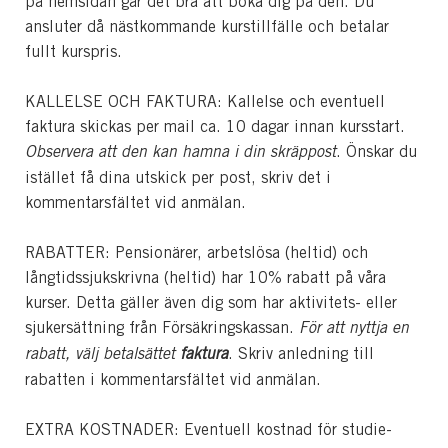
på hemsidan går det bra att boka dig på den. Du
ansluter då nästkommande kurstillfälle och betalar
fullt kurspris.
KALLELSE OCH FAKTURA: Kallelse och eventuell
faktura skickas per mail ca. 10 dagar innan kursstart.
Observera att den kan hamna i din skräppost
. Önskar du
istället få dina utskick per post, skriv det i
kommentarsfältet vid anmälan.
RABATTER: Pensionärer, arbetslösa (heltid) och
långtidssjukskrivna (heltid) har 10% rabatt på våra
kurser. Detta gäller även dig som har aktivitets- eller
sjukersättning från Försäkringskassan.
För att nyttja en
rabatt, välj betalsättet
faktura
. Skriv anledning till
rabatten i kommentarsfältet vid anmälan.
EXTRA KOSTNADER: Eventuell kostnad för studie-