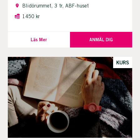
Blidörummet, 3 tr, ABF-huset
1450 kr
Läs Mer
ANMÄL DIG
KURS