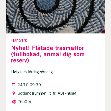
Hantverk
Nyhet! Flätade trasmattor
(fullbokad, anmäl dig som
reserv)
Helgkurs lördag-söndag
24/10 09:30
Gotlandsrummet, 5 tr, ABF-huset
2650 kr