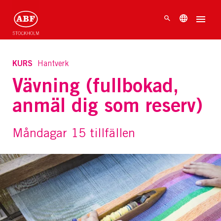
KURS
Hantverk
Vävning (fullbokad,
anmäl dig som reserv)
Måndagar 15 tillfällen