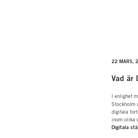
22 MARS, 
Vad är 
I enlighet 
Stockholm u
digitala fo
inom olika o
Digitala s