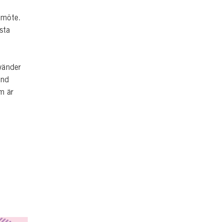
t möte.
sta
vänder
and
m är