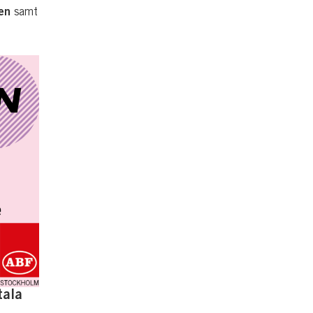
ten
samt
tala