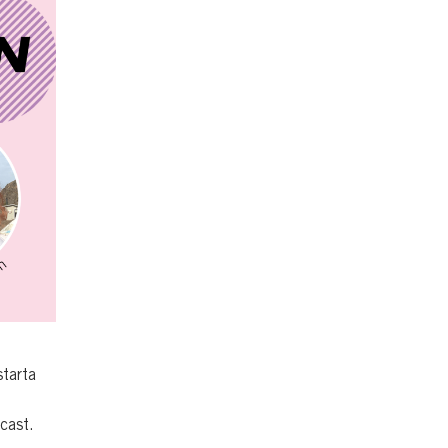
starta
cast.