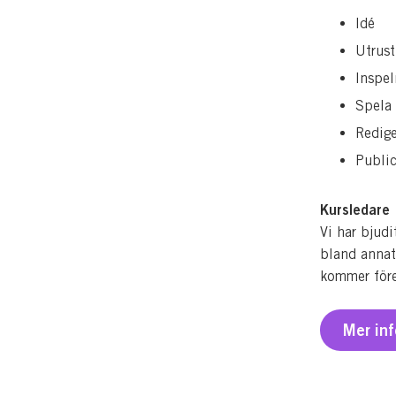
Idé
Utrust
Inspel
Spela 
Redige
Public
Kursledare
Vi har bjud
bland annat
kommer förel
Mer in