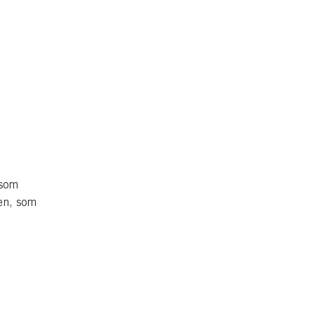
 som
en, som