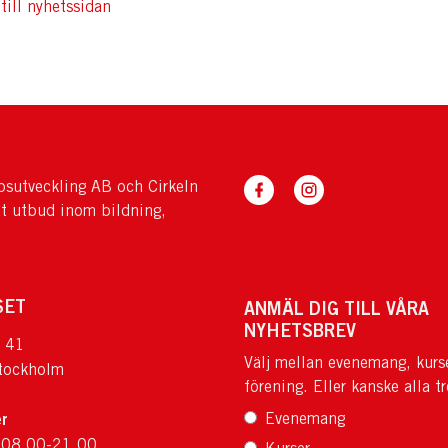
till nyhetssidan
sutveckling AB och Cirkeln
tt utbud inom bildning,
SET
ANMÄL DIG TILL VÅRA
NYHETSBREV
 41
Välj mellan evenemang, kurs
tockholm
förening. Eller kanske alla tr
r
Evenemang
 08.00-21.00