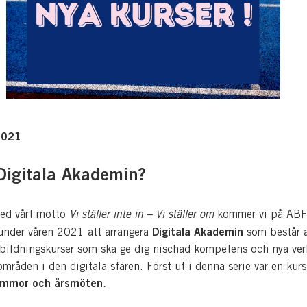
2021
Digitala Akademin?
med vårt motto
Vi ställer inte in – Vi ställer om
kommer vi på ABF
Digitala Akademin
nder våren 2021 att arrangera
som består a
rtbildningskurser som ska ge dig nischad kompetens och nya ver
mråden i den digitala sfären. Först ut i denna serie var en kur
tämmor och årsmöten
.