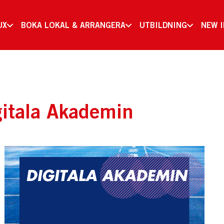
UX
BOKA LOKAL & ARRANGERA
UTBILDNING
NEW 
itala Akademin