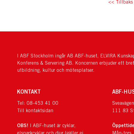
<< Tillbaks 
I ABF Stockholm ingår AB ABF-huset, ELVIRA Kunskap
Konferens & Servering AB. Koncernen erbjuder ett bre
utbildning, kultur och mötesplatser.
KONTAKT
ABF-HU
Tel: 08-453 41 00
Sveavägen
Till kontaktsidan
111 83 S
OBS!
Öppettide
I ABF-huset är cyklar,
elsparkcyklar och djur (gäller ej
Mån-tors