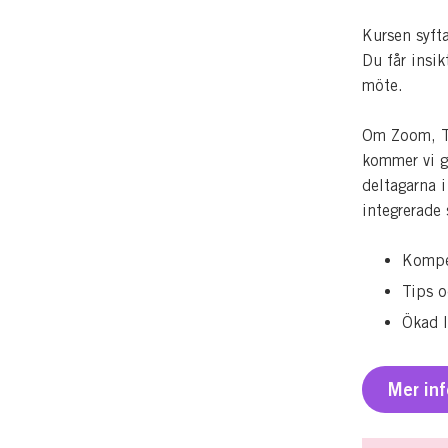
Kursen syfta
Du får insik
möte.
Om Zoom, Te
kommer vi g
deltagarna i
integrerade
Kompe
Tips o
Ökad 
Mer in