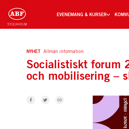
EVENEMANG & KURSER
KOMV
NYHET
Allmän information
Socialistiskt forum
och mobilisering – 