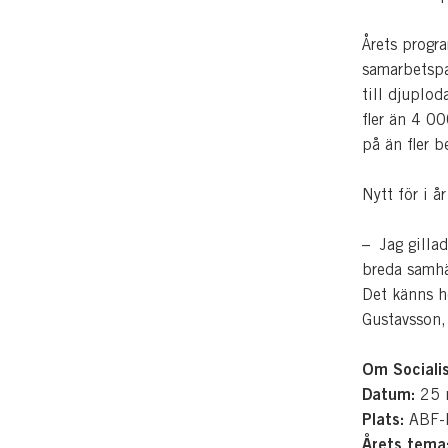
Årets progr
samarbetspar
till djuplo
fler än 4 0
på än fler b
Nytt för i å
– Jag gillad
breda samhä
Det känns h
Gustavsson,
Om Sociali
Datum:
25 
Plats:
ABF-h
Årets tema