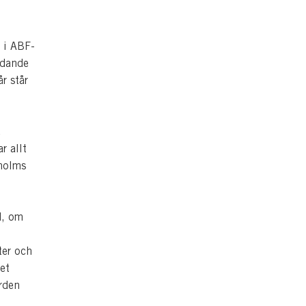
t i ABF-
ldande
år står
e
r allt
kholms
d, om
ter och
et
ärden