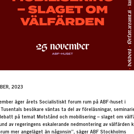
BER, 2023
mber äger årets Socialistiskt forum rum på ABF-huset i
Tusentals besökare väntas ta del av föreläsningar, seminarie
debatt på temat Motstånd och mobilisering – slaget om välf
und av regeringens eskalerande nedmontering av välfärden 
orum mer angeläget än någonsin”, säger ABF Stockholms