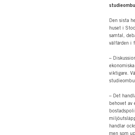
studieombu
Den sista he
huset i Sto
samtal, deba
välfärden i 
– Diskussio
ekonomiska 
viktigare. 
studieombud
– Det handla
behovet av 
bostadspolit
miljöutsläp
handlar ocks
men som upp