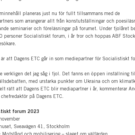
aminnehåll planeras just nu för fullt tillsammans med de
tners som arrangerar allt från konstutställningar och poesiläs
dande seminarier och föreläsningar på forumet. Under fjolåret b
00 personer Socialistiskt forum, i år tror och hoppas ABF Stoc
esökare.
r är att Dagens ETC går in som mediepartner för Socialistiskt f
e verkligen det jag såg i fjol. Det fanns en öppen inställning ti
llsdebatten, med urstarka punkter om Ukraina och om klimatk
elt rätt att Dagens ETC blir mediapartner i år, kommenterar An
 chefredaktör på Dagens ETC.
stiskt forum 2023
november
uset, Sveavägen 41, Stockholm
:
Motstånd och mobilisering – slaget om välfärden