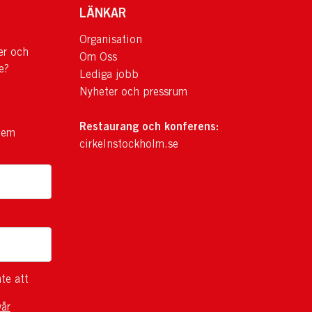
LÄNKAR
Organisation
er och
Om Oss
e?
Lediga jobb
Nyheter och pressrum
Restaurang och konferens:
lem
cirkelnstockholm.se
te att
vår