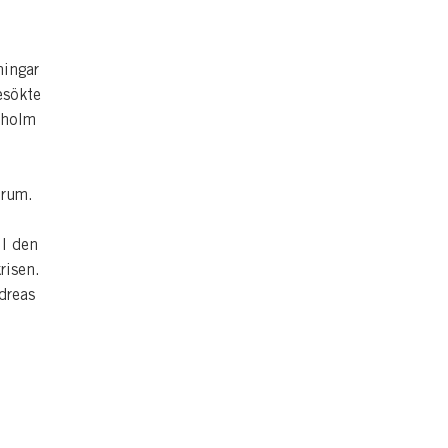
ningar
esökte
kholm
orum.
ll den
risen.
dreas