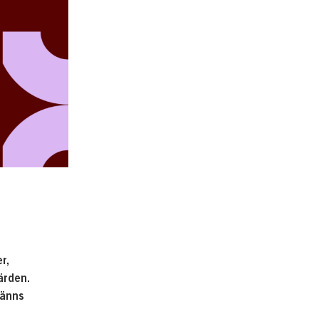
r,
ärden.
känns