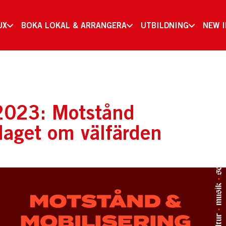
UX
BOKA LOKAL & ARRANGERA
UTBILDNING
NEW 
 2023: Motstånd
slaget om välfärden