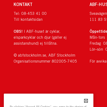
KONTAKT
ABF-HU
Tel: 08-453 41 00
Sveavägen
Till kontaktsidan
111 83 S
OBS!
Öppettide
I ABF-huset är cyklar,
elsparkcyklar och djur (gäller ej
Mån-tors
assistanshund) ej tillåtna.
Fredag 0
Lör–sön 
© abfstockholm.se, ABF Stockholm
Organisationsnummer 802005-7405
För avvik
By clicking “Accept All Cookies”, you agree to the storing of