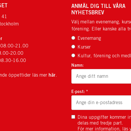
SET
ANMÄL DIG TILL VÅRA
NYHETSBREV
 41
Välj mellan evenemang, kurs
tockholm
förening. Eller kanske alla tr
r
Evenemang
 08.00-21.00
Kurser
8.00-20.00
Kultur, förening och med
08.30-16.00
Namn:
här
ande öppettider läs mer
.
E-post: *
Dina uppgifter kommer in
delas med tredje part.
För mer information, läs