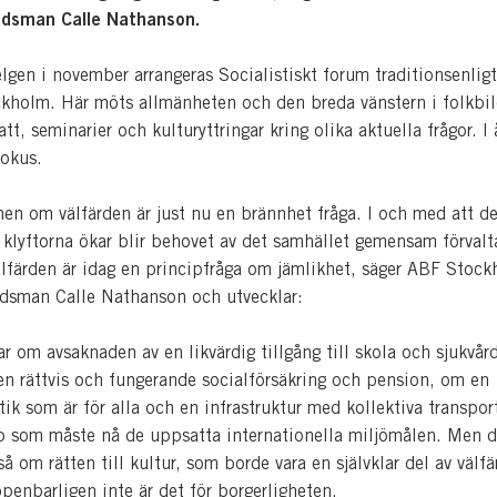
dsman Calle Nathanson.
lgen i november arrangeras Socialistiskt forum traditionsenlig
ckholm. Här möts allmänheten och den breda vänstern i folkbi
tt, seminarier och kulturyttringar kring olika aktuella frågor. I 
fokus.
nen om välfärden är just nu en brännhet fråga. I och med att d
klyftorna ökar blir behovet av det samhället gemensam förvalta
Välfärden är idag en principfråga om jämlikhet, säger ABF Stoc
sman Calle Nathanson och utvecklar:
r om avsaknaden av en likvärdig tillgång till skola och sjukvår
en rättvis och fungerande socialförsäkring och pension, om en
ik som är för alla och en infrastruktur med kollektiva transpor
p som måste nå de uppsatta internationella miljömålen. Men d
å om rätten till kultur, som borde vara en självklar del av välf
enbarligen inte är det för borgerligheten.