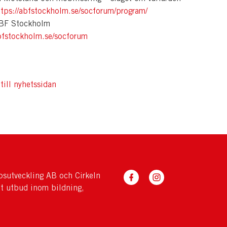
ttps://abfstockholm.se/socforum/program/
F Stockholm
bfstockholm.se/socforum
till nyhetssidan
sutveckling AB och Cirkeln
tt utbud inom bildning,