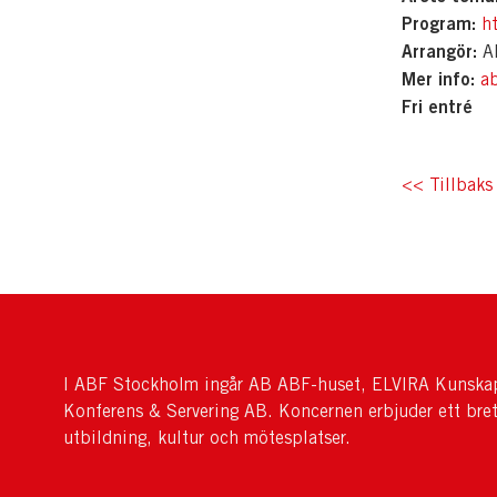
Program:
h
Arrangör:
AB
Mer info:
a
Fri entré
<< Tillbaks 
I ABF Stockholm ingår AB ABF-huset, ELVIRA Kunskap
Konferens & Servering AB. Koncernen erbjuder ett bre
utbildning, kultur och mötesplatser.