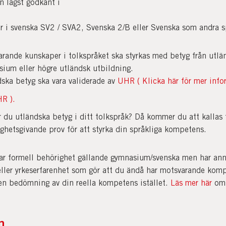
n lägst godkänt i
r i svenska SV2 / SVA2, Svenska 2/B eller Svenska som andra s
rande kunskaper i tolkspråket ska styrkas med betyg från utlä
ium eller högre utländsk utbildning.
ska betyg ska vara validerade av
UHR
( Klicka här för mer inf
R ).
 du utländska betyg i ditt tolkspråk? Då kommer du att kallas t
ghetsgivande prov för att styrka din språkliga kompetens.
r formell behörighet gällande gymnasium/svenska men har an
eller yrkeserfarenhet som gör att du ändå har motsvarande kom
 en bedömning av din reella kompetens istället.
Läs mer här
om 
.
an