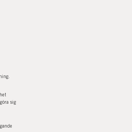
ning.
het
göra sig
ggande