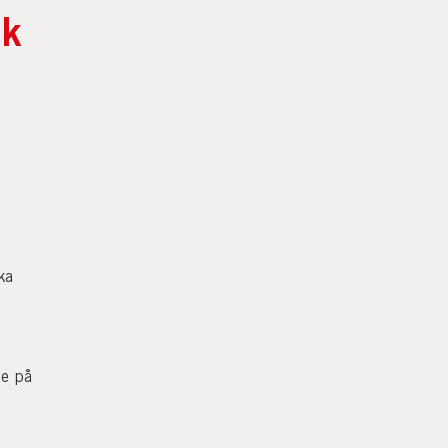
lk
ka
de på