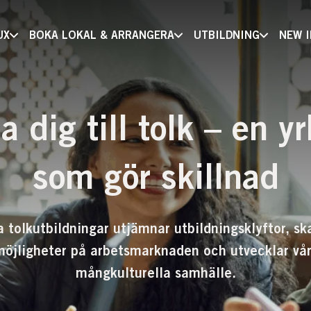
UX
BOKA LOKAL & ARRANGERA
UTBILDNING
NEW 
a dig till tolk – en yr
som gör skillnad
a tolkutbildningar utjämnar utbildningsklyftor, sk
möjligheter på arbetsmarknaden och utvecklar vår
mångkulturella samhälle.