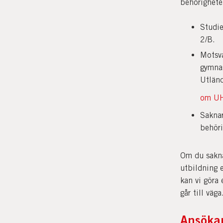
behörighete
Studie
2/B.
Motsva
gymnas
Utländ
om UH
Saknar
behöri
Om du sakna
utbildning 
kan vi göra
går till väga
Ansök