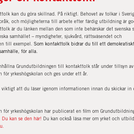
olk kan du göra skillnad. På riktigt. Behovet av tolkar i Sveri
råk, och möjligheterna till arbete efter färdig utbildning är go
tolk är du länken mellan den som inte behärskar det svenska 
nska samhället – myndigheter, sjukvård, rättsväsendet och
en till exempel.
Som kontakttolk bidrar du till ett demokratisk
 samhälle, för alla.
ållna Grundutbildningen till kontakttolk står under tillsyn av
 för yrkeshögskolan och ges under ett år.
 viktigt att du läser igenom informationen innan du skickar in 
 för yrkeshögskolan har publicerat en film om Grundutbildning
.
Du kan se den här!
Du kan också läsa mer om yrket och utbil
u.