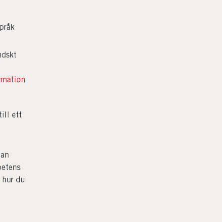
pråk
ndskt
ormation
ill ett
nan
petens
hur du