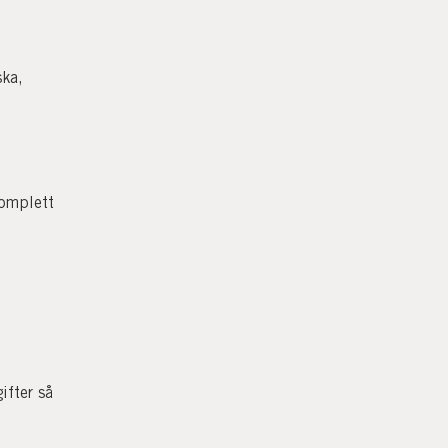
ska,
komplett
ifter så