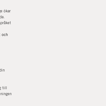
ge ökar
da.
språket
t och
din
 till
dningen