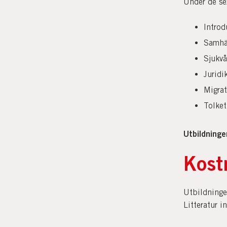
Under de se
Introd
Samhä
Sjukvå
Juridi
Migrat
Tolket
Utbildning
Kost
Utbildninge
Litteratur i