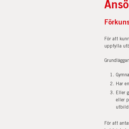
Ansö
Förkuns
För att kunn
uppfylla ut
Grundläggan
Gymna
Har en
Eller 
eller 
utbild
För att ant