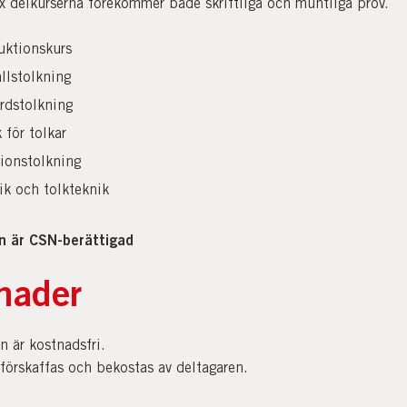
x delkurserna förekommer både skriftliga och muntliga prov.
uktionskurs
llstolkning
rdstolkning
k för tolkar
ionstolkning
ik och tolkteknik
en är CSN-berättigad
nader
n är kostnadsfri.
nförskaffas och bekostas av deltagaren.