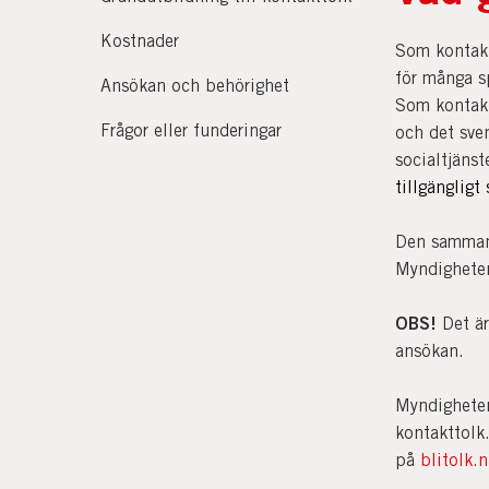
Kostnader
Som kontaktt
för många sp
Ansökan och behörighet
Som kontakt
Frågor eller funderingar
och det sve
socialtjänst
tillgängligt
Den sammanh
Myndigheten
OBS!
Det är
ansökan.
Myndigheten
kontakttolk
på
blitolk.n