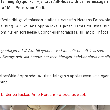
ällning Brytpunkt i Hjärtat i ABF-huset. Under vernissagen 
raf Meli Petersson Ellafi.
första riktiga vårmånader ställde elever från Nordens Fotoskola
ällning i ABF-husets öppna lokal Hjärtat. Temat för utställnin
om hur en företeelse upphör eller förändras, till att bli något 
.
egentligen att få åka till rymden, vad innebär det att leva som
 i Sverige och vad händer när man återigen behöver starta om sitt 
älbesökta öppnandet av utställningen släpptes även katalogen 
lning.
r bilder på Biskop Arnö Nordens Fotoskolas webb