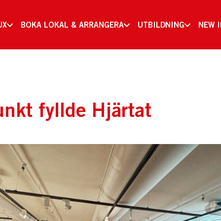
UX
BOKA LOKAL & ARRANGERA
UTBILDNING
NEW 
nkt fyllde Hjärtat