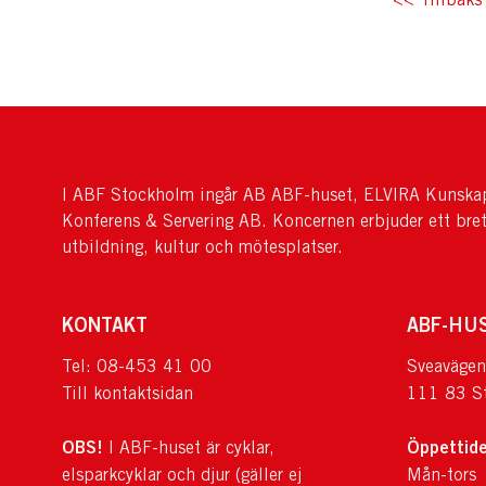
I ABF Stockholm ingår AB ABF-huset, ELVIRA Kunskap
Konferens & Servering AB. Koncernen erbjuder ett bre
utbildning, kultur och mötesplatser.
KONTAKT
ABF-HU
Tel: 08-453 41 00
Sveavägen
Till kontaktsidan
111 83 S
OBS!
Öppettide
I ABF-huset är cyklar,
elsparkcyklar och djur (gäller ej
Mån-tors