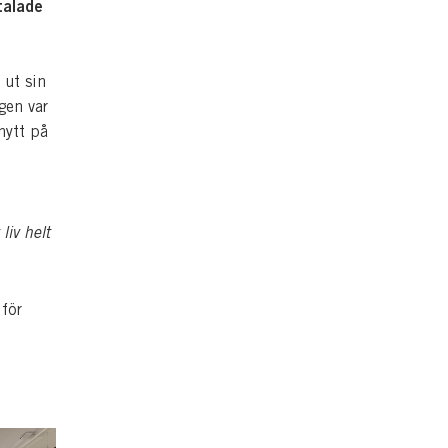
talade
 ut sin
gen var
nytt på
liv helt
för