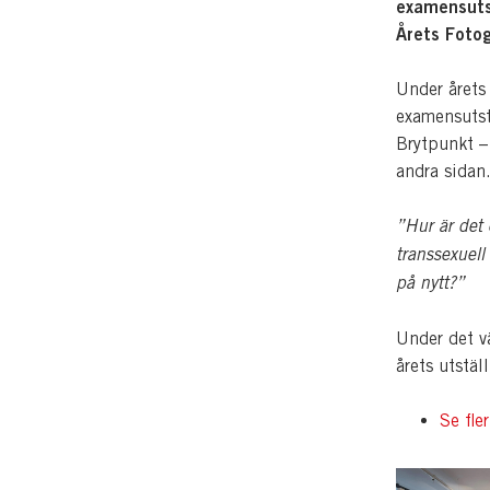
examensutst
Årets Fotog
Under årets 
examensutst
Brytpunkt – 
andra sidan
”Hur är det 
transsexuell
på nytt?”
Under det v
årets utstäl
Se fle