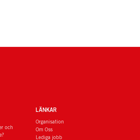
LÄNKAR
Organisation
er och
Om Oss
e?
Lediga jobb