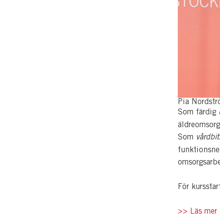
Pia Nordstr
Som färdig
äldreomsorg 
Som
vårdbit
funktionsne
omsorgsarb
För kurssta
>> Läs mer 