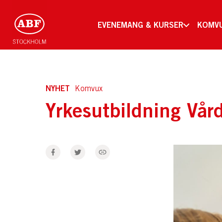
EVENEMANG & KURSER
KOMV
NYHET
Komvux
Yrkesutbildning Vå