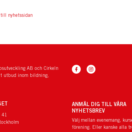
till nyhetssidan
sutveckling AB och Cirkeln
tt utbud inom bildning,
SET
ANMÄL DIG TILL VÅRA
NYHETSBREV
 41
Välj mellan evenemang, kurs
tockholm
förening. Eller kanske alla tr