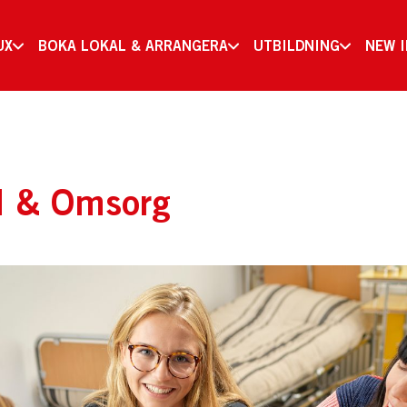
UX
BOKA LOKAL & ARRANGERA
UTBILDNING
NEW 
rd & Omsorg