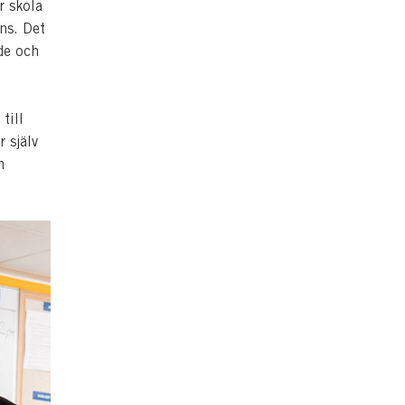
r skola
ans. Det
äde och
till
 själv
m