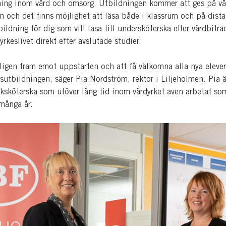
ning inom vård och omsorg. Utbildningen kommer att ges på vå
n och det finns möjlighet att läsa både i klassrum och på dist
bildning för dig som vill läsa till undersköterska eller vårdbitr
rkeslivet direkt efter avslutade studier.
kligen fram emot uppstarten och att få välkomna alla nya elever 
sutbildningen, säger Pia Nordström, rektor i Liljeholmen. Pia är
uksköterska som utöver lång tid inom vårdyrket även arbetat so
 många år.