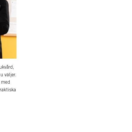
ukvård,
 väljer.
r med
raktiska