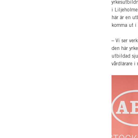
yrkesutbild
i Liljeholme
här är en ut
komma ut i y
– Vi ser ver
den här yrke
utbildad sj
vårdlärare i