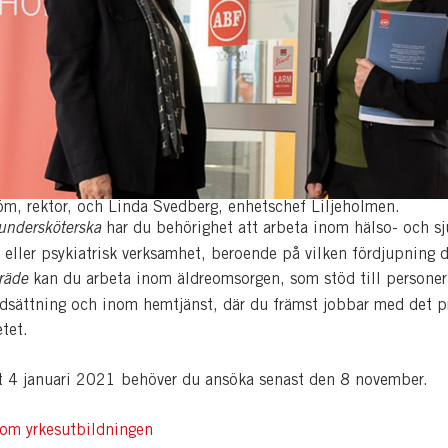
öm, rektor, och Linda Svedberg, enhetschef Liljeholmen.
undersköterska
har du behörighet att arbeta inom hälso- och sj
eller psykiatrisk verksamhet, beroende på vilken fördjupning du
räde
kan du arbeta inom äldreomsorgen, som stöd till persone
dsättning och inom hemtjänst, där du främst jobbar med det p
etet.
rt 4 januari 2021 behöver du ansöka senast den 8 november.
om yrkesutbildningen