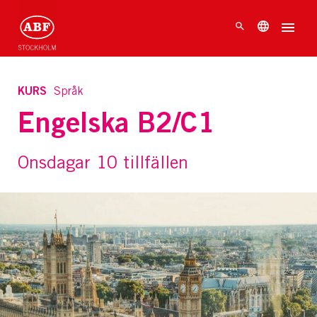
KURS
Språk
Engelska B2/C1
Onsdagar 10 tillfällen