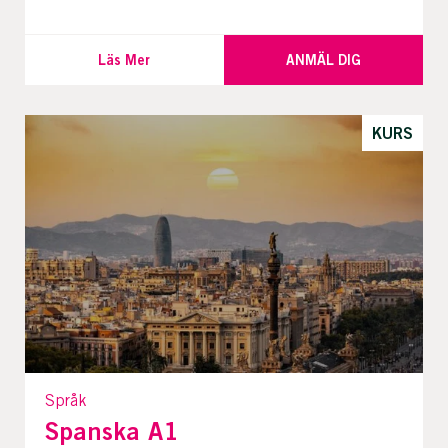
Läs Mer
ANMÄL DIG
KURS
Språk
Spanska A1