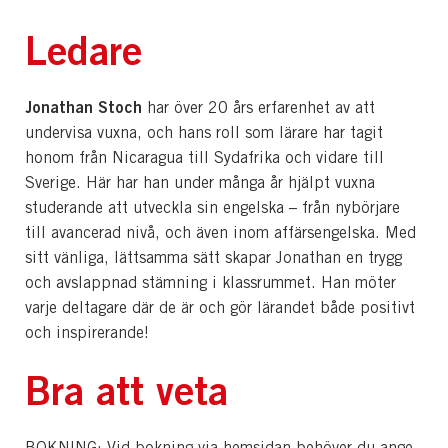
Ledare
Jonathan Stoch
har över 20 års erfarenhet av att
undervisa vuxna, och hans roll som lärare har tagit
honom från Nicaragua till Sydafrika och vidare till
Sverige. Här har han under många år hjälpt vuxna
studerande att utveckla sin engelska – från nybörjare
till avancerad nivå, och även inom affärsengelska. Med
sitt vänliga, lättsamma sätt skapar Jonathan en trygg
och avslappnad stämning i klassrummet. Han möter
varje deltagare där de är och gör lärandet både positivt
och inspirerande!
Bra att veta
BOKNING: Vid bokning via hemsidan behöver du ange