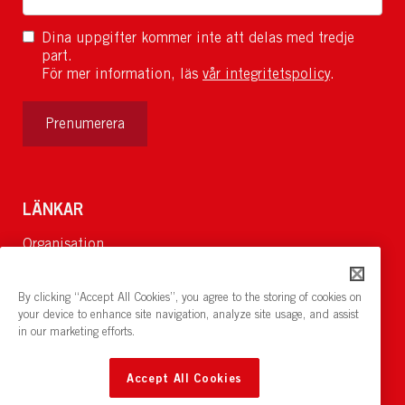
Dina uppgifter kommer inte att delas med tredje
part.
För mer information, läs
vår integritetspolicy
.
Prenumerera
LÄNKAR
Organisation
Om Oss
Lediga jobb
By clicking “Accept All Cookies”, you agree to the storing of cookies on
Nyheter och pressrum
your device to enhance site navigation, analyze site usage, and assist
in our marketing efforts.
Restaurang och konferens:
cirkelnstockholm.se
Accept All Cookies