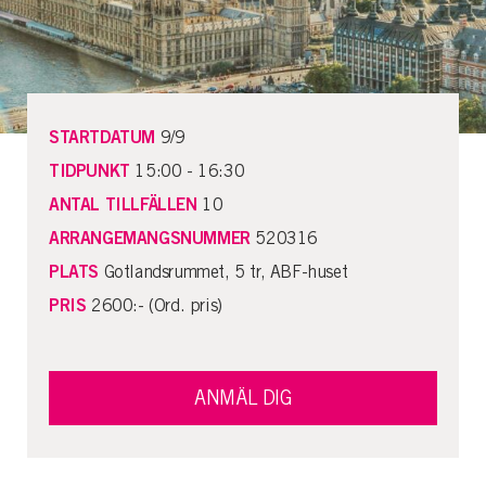
STARTDATUM
9/9
TIDPUNKT
15:00 - 16:30
ANTAL TILLFÄLLEN
10
ARRANGEMANGSNUMMER
520316
PLATS
Gotlandsrummet, 5 tr, ABF-huset
PRIS
2600:- (Ord. pris)
ANMÄL DIG