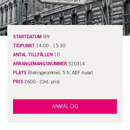
STARTDATUM
9/9
TIDPUNKT
14:00 - 15:30
ANTAL TILLFÄLLEN
10
ARRANGEMANGSNUMMER
520314
PLATS
Blekingerummet, 5 tr, ABF-huset
PRIS
2600:- (Ord. pris)
ANMÄL DIG