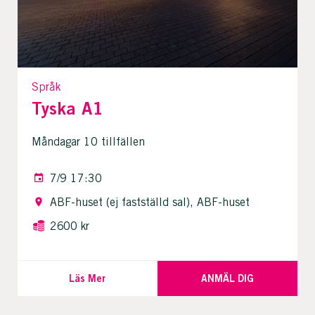
Språk
Tyska A1
Måndagar 10 tillfällen
7/9 17:30
ABF-huset (ej fastställd sal), ABF-huset
2600 kr
Läs Mer
ANMÄL DIG