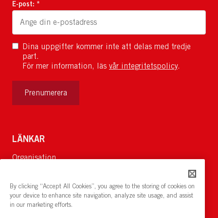
E-post: *
Dina uppgifter kommer inte att delas med tredje
part.
För mer information, läs
vår integritetspolicy
.
Prenumerera
LÄNKAR
Organisation
Om Oss
Lediga jobb
By clicking “Accept All Cookies”, you agree to the storing of cookies on
Nyheter och pressrum
your device to enhance site navigation, analyze site usage, and assist
in our marketing efforts.