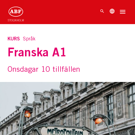
KURS
Språk
Franska A1
Onsdagar 10 tillfällen