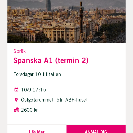
Språk
Spanska A1 (termin 2)
Torsdagar 10 tillfällen
10/9 17:15
Östgötarummet, 5tr, ABF-huset
2600 kr
Läs Mer
ANMÄL DIG