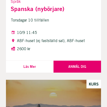
Språk
Spanska (nybörjare)
Torsdagar 10 tillfällen
10/9 11:45
ABF-huset (ej fastställd sal), ABF-huset
2600 kr
Läs Mer
ANMÄL DIG
KURS