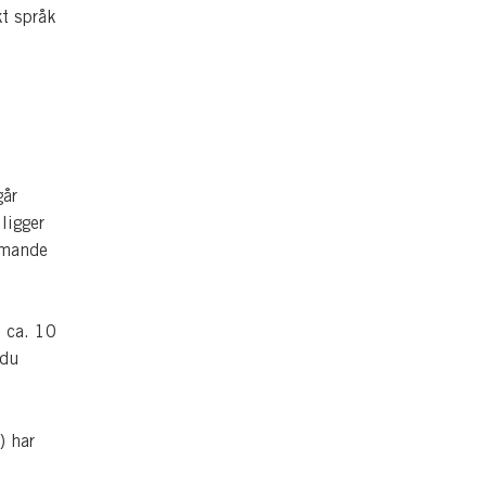
t språk
i
går
ligger
mmande
 ca. 10
 du
) har