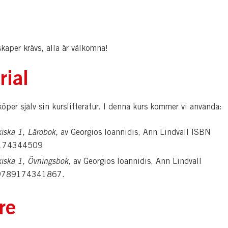
kaper krävs, alla är välkomna!
rial
öper själv sin kurslitteratur. I denna kurs kommer vi använda:
iska 1, Lärobok,
av Georgios Ioannidis, Ann Lindvall ISBN
174344509
iska 1, Övningsbok,
av Georgios Ioannidis, Ann Lindvall
9789174341867.
re