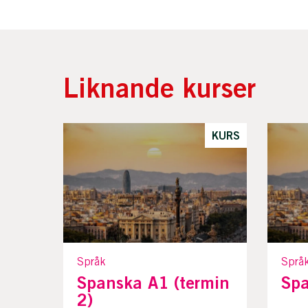
Liknande kurser
KURS
Språk
Språ
Spanska A1 (termin
Spa
2)