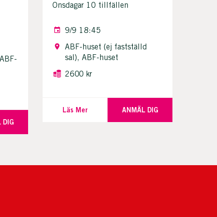
Onsdagar 10 tillfällen
9/9 18:45
ABF-huset (ej fastställd
sal), ABF-huset
 ABF-
2600 kr
Läs Mer
ANMÄL DIG
 DIG