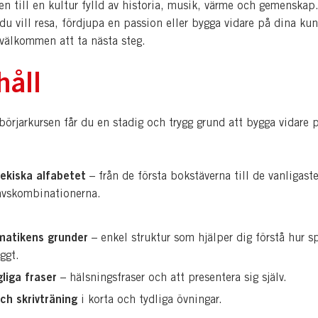
n till en kultur fylld av historia, musik, värme och gemenskap
u vill resa, fördjupa en passion eller bygga vidare på dina ku
 välkommen att ta nästa steg.
håll
börjarkursen får du en stadig och trygg grund att bygga vidare p
ekiska alfabetet
– från de första bokstäverna till de vanligast
avskombinationerna.
atikens grunder
– enkel struktur som hjälper dig förstå hur s
ggt.
gliga fraser
– hälsningsfraser och att presentera sig själv.
ch skrivträning
i korta och tydliga övningar.