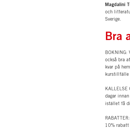
Magdalini 
och litterat
Sverige.
Bra a
BOKNING: Vi
också bra a
kvar på hem
kurstillfälle
KALLELSE OC
dagar innan
istället få 
RABATTER: Pe
10% rabatt p