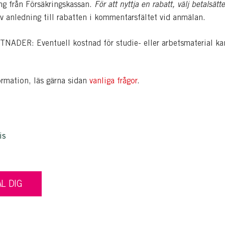
ing från Försäkringskassan.
För att nyttja en rabatt, välj betalsätte
iv anledning till rabatten i kommentarsfältet vid anmälan.
ADER: Eventuell kostnad för studie- eller arbetsmaterial ka
ormation, läs gärna sidan
vanliga frågor
.
is
L DIG