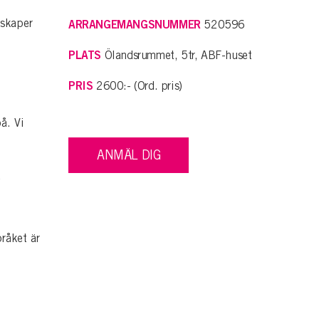
.
nskaper
ARRANGEMANGSNUMMER
520596
PLATS
Ölandsrummet, 5tr, ABF-huset
PRIS
2600:- (Ord. pris)
å. Vi
ANMÄL DIG
e
pråket är