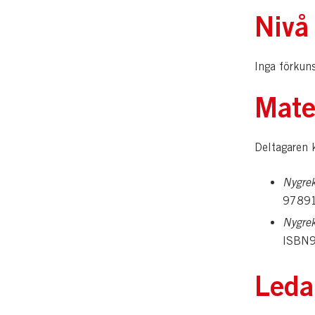
Nivå
Inga förkuns
Mate
Deltagaren k
Nygrek
9789
Nygrek
ISBN
Leda