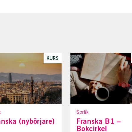
KURS
k
Språk
nska (nybörjare)
Franska B1 –
Bokcirkel