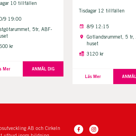
agar 10 tillfällen
Tisdagar 12 tillfällen
0/9 19:00
8/9 12:15
stgötarummet, 5tr, ABF-
uset
Gotlandsrummet, 5 tr,
huset
600 kr
3120 kr
s Mer
ANMÄL DIG
Läs Mer
ANMÄL
sutveckling AB och Cirkeln
tt utbud inom bildning,