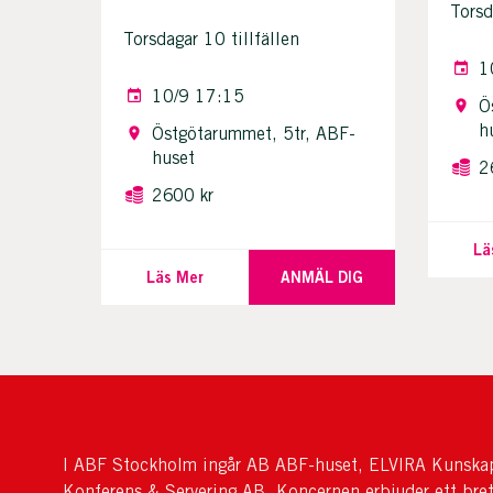
Torsd
Torsdagar 10 tillfällen
1
10/9 17:15
Ö
h
Östgötarummet, 5tr, ABF-
huset
2
2600 kr
Lä
Läs Mer
ANMÄL DIG
I ABF Stockholm ingår AB ABF-huset, ELVIRA Kunskap
Konferens & Servering AB. Koncernen erbjuder ett bre