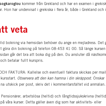
Tsogkaroglou
kommer från Grekland och har en examen i grekisk
ur. Hon har undervisat i grekiska i flera år, både i Grekland och 
tt veta
d bokning via hemsidan behöver du ange en mejladress. Det 
tt göra din bokning på telefon 08-453 41 00. Så länge kursen 
sidan går det bra att boka dig på den. Du ansluter då nästko
 och betalar fullt kurspris.
H FAKTURA: Kallelse och eventuell faktura skickas per mail
 kursstart.
Observera att den kan hamna i din skräppost
. Önskar
dina utskick per post, skriv det i kommentarsfältet vid anmälan.
nsionärer, arbetslösa (heltid) och långtidssjukskrivna (heltid
å våra kurser. Detta gäller även dig som har aktivitets- eller