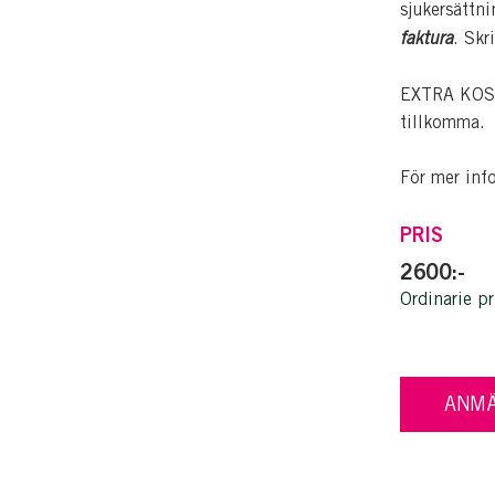
sjukersättn
faktura
. Skr
EXTRA KOSTN
tillkomma.
För mer inf
PRIS
2600:-
Ordinarie pr
ANMÄ