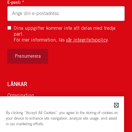
E-post: *
Dina uppgifter kommer inte att delas med tredje
part.
För mer information, läs
vår integritetspolicy
.
Prenumerera
LÄNKAR
Organisation
Om Oss
Lediga jobb
By clicking “Accept All Cookies”, you agree to the storing of cookies on
Nyheter och pressrum
your device to enhance site navigation, analyze site usage, and assist
in our marketing efforts.