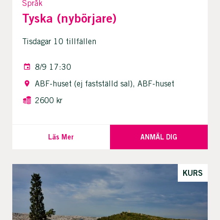
Språk
Tyska (nybörjare)
Tisdagar 10 tillfällen
8/9 17:30
ABF-huset (ej fastställd sal), ABF-huset
2600 kr
Läs Mer
ANMÄL DIG
KURS