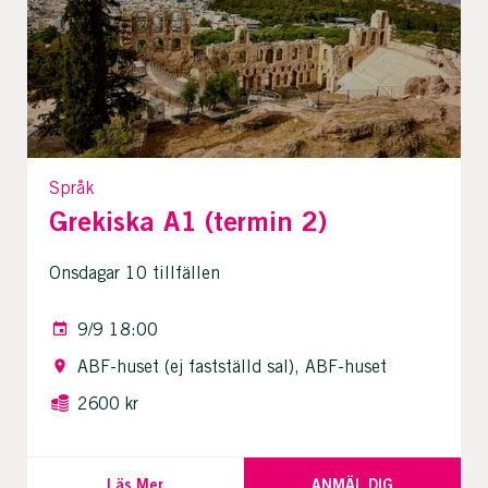
Språk
Grekiska A1 (termin 2)
Onsdagar 10 tillfällen
9/9 18:00
ABF-huset (ej fastställd sal), ABF-huset
2600 kr
Läs Mer
ANMÄL DIG