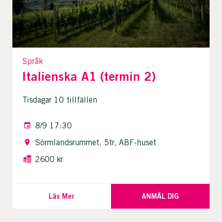
Språk
Italienska A1 (termin 2)
Tisdagar 10 tillfällen
8/9 17:30
Sörmlandsrummet, 5tr, ABF-huset
2600 kr
Läs Mer
ANMÄL DIG