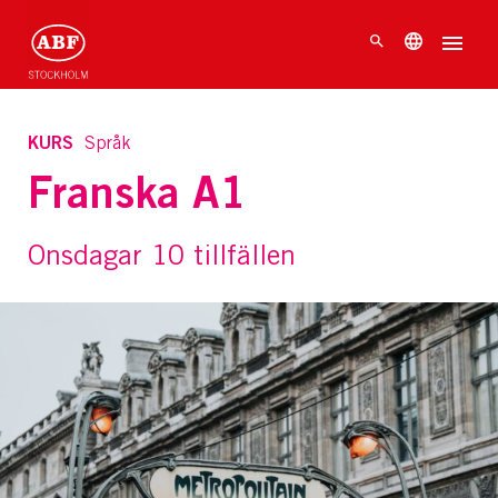
KURS
Språk
Franska A1
Onsdagar 10 tillfällen