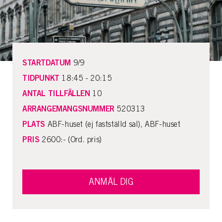
STARTDATUM
9/9
TIDPUNKT
18:45 - 20:15
ANTAL TILLFÄLLEN
10
ARRANGEMANGSNUMMER
520313
PLATS
ABF-huset (ej fastställd sal), ABF-huset
PRIS
2600:- (Ord. pris)
ANMÄL DIG