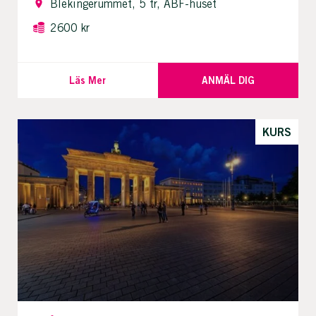
Blekingerummet, 5 tr, ABF-huset
2600 kr
Läs Mer
ANMÄL DIG
KURS