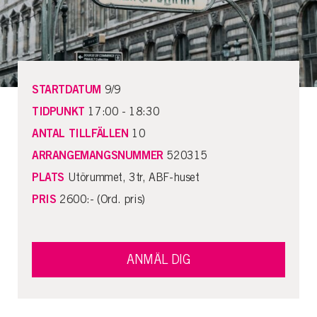
STARTDATUM
9/9
TIDPUNKT
17:00 - 18:30
ANTAL TILLFÄLLEN
10
ARRANGEMANGSNUMMER
520315
PLATS
Utörummet, 3tr, ABF-huset
PRIS
2600:- (Ord. pris)
ANMÄL DIG