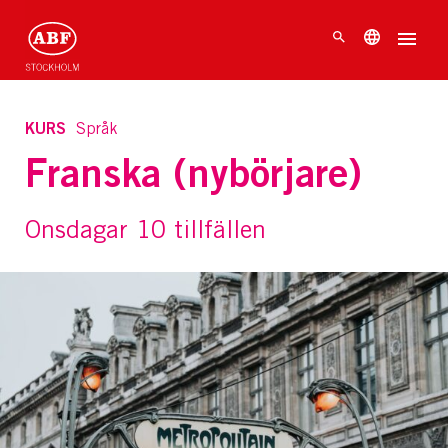
KURS
Språk
Franska (nybörjare)
Onsdagar 10 tillfällen