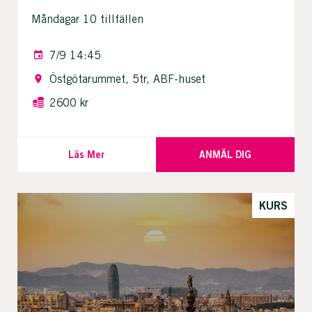
Måndagar 10 tillfällen
7/9 14:45
Östgötarummet, 5tr, ABF-huset
2600 kr
Läs Mer
ANMÄL DIG
KURS