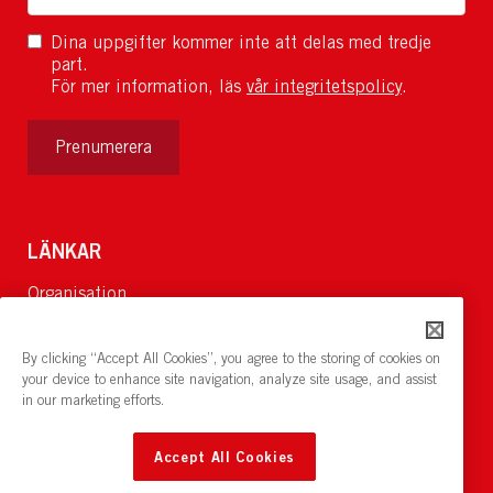
Dina uppgifter kommer inte att delas med tredje
part.
För mer information, läs
vår integritetspolicy
.
Prenumerera
LÄNKAR
Organisation
Om Oss
Lediga jobb
By clicking “Accept All Cookies”, you agree to the storing of cookies on
Nyheter och pressrum
your device to enhance site navigation, analyze site usage, and assist
in our marketing efforts.
Restaurang och konferens:
cirkelnstockholm.se
Accept All Cookies