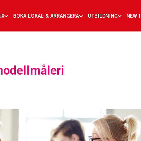
UX
BOKA LOKAL & ARRANGERA
UTBILDNING
NEW 
odellmåleri