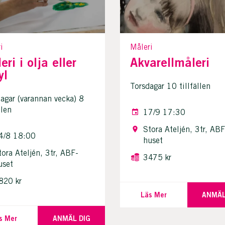
i
Måleri
eri i olja eller
Akvarellmåleri
yl
Torsdagar 10 tillfällen
gar (varannan vecka) 8
llen
17/9 17:30
Stora Ateljén, 3tr, ABF
4/8 18:00
huset
tora Ateljén, 3tr, ABF-
3475 kr
uset
820 kr
Läs Mer
ANMÄL
s Mer
ANMÄL DIG