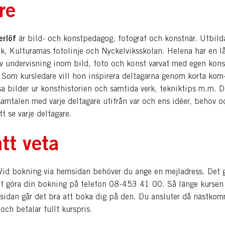
re
erlöf
är bild- och konstpedagog, fotograf och konstnär. Utbild
k, Kulturamas fotolinje och Nyckelviksskolan. Helena har en l
av undervisning inom bild, foto och konst varvat med egen kons
 Som kursledare vill hon inspirera deltagarna genom korta kom
sa bilder ur konsthistorien och samtida verk, tekniktips m.m. D
samtalen med varje deltagare utifrån var och ens idéer, behov o
t se varje deltagare.
tt veta
d bokning via hemsidan behöver du ange en mejladress. Det 
tt göra din bokning på telefon 08-453 41 00. Så länge kursen 
sidan går det bra att boka dig på den. Du ansluter då nästko
 och betalar fullt kurspris.