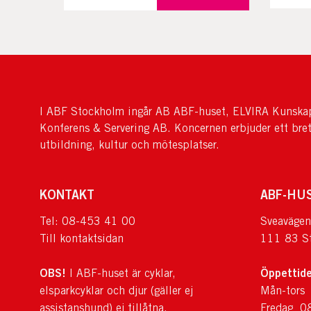
I ABF Stockholm ingår AB ABF-huset, ELVIRA Kunskap
Konferens & Servering AB. Koncernen erbjuder ett bre
utbildning, kultur och mötesplatser.
KONTAKT
ABF-HU
Tel: 08-453 41 00
Sveavägen
Till kontaktsidan
111 83 S
OBS!
Öppettide
I ABF-huset är cyklar,
elsparkcyklar och djur (gäller ej
Mån-tors
assistanshund) ej tillåtna.
Fredag 0