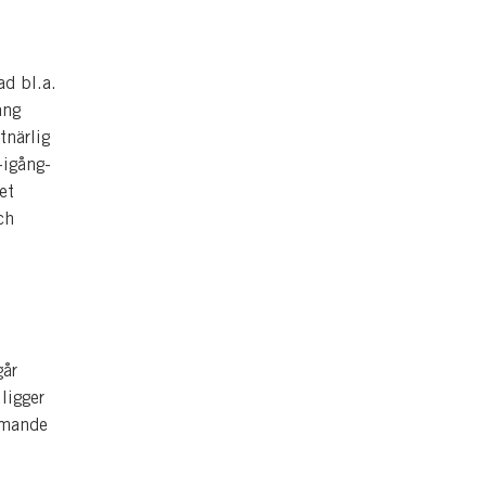
ad bl.a.
ång
tnärlig
-igång-
et
ch
går
ligger
mmande