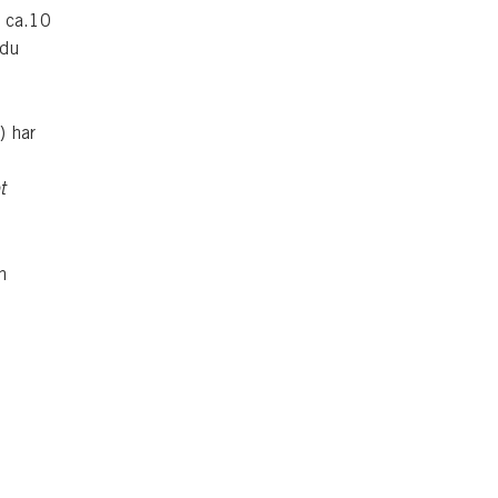
 ca.10
 du
) har
t
n