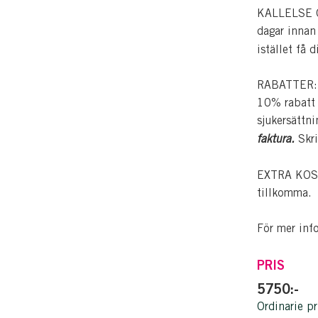
KALLELSE OC
dagar innan
istället få 
RABATTER: Pe
10% rabatt p
sjukersättn
faktura.
Skri
EXTRA KOSTN
tillkomma.
För mer inf
PRIS
5750:-
Ordinarie pr