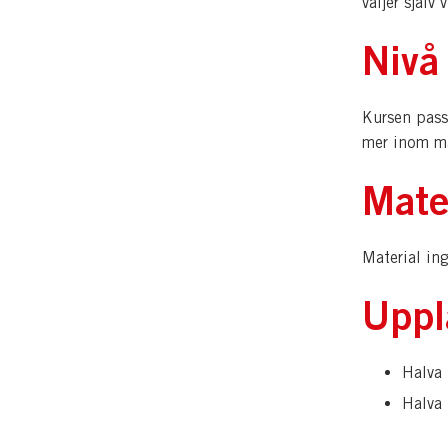
väljer själv
Nivå
Kursen pass
mer inom må
Mate
Material ing
Uppl
Halva 
Halva 