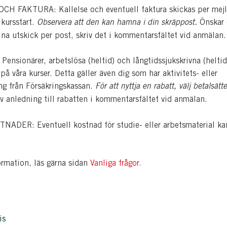
H FAKTURA: Kallelse och eventuell faktura skickas per mejl
 kursstart.
Observera att den kan hamna i din skräppost.
Önskar
dina utskick per post, skriv det i kommentarsfältet vid anmälan.
nsionärer, arbetslösa (heltid) och långtidssjukskrivna (heltid
å våra kurser. Detta gäller även dig som har aktivitets- eller
ing från Försäkringskassan.
För att nyttja en rabatt, välj betalsätte
v anledning till rabatten i kommentarsfältet vid anmälan.
ADER: Eventuell kostnad för studie- eller arbetsmaterial ka
ormation, läs gärna sidan
Vanliga frågor.
is