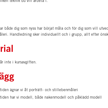
 vilken teknik du vill arbeta i.
ar både dig som nyss har börjat måla och för dig som vill utve
leri. Handledning sker individuellt och i grupp, allt efter ön
rial
år inte i kursavgiften.
ägg
tiden ägnar vi åt porträtt- och stillebenmåleri
tiden har vi modell, både nakenmodell och påklädd modell