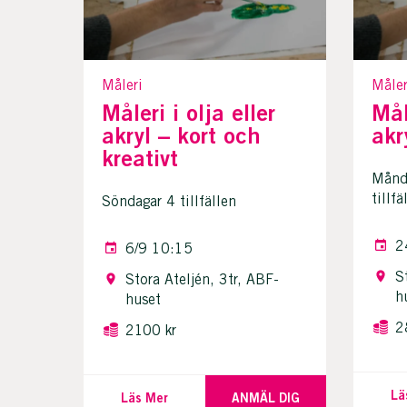
Måleri
Måler
Måleri i olja eller
Mål
akryl – kort och
akr
kreativt
Månda
tillfä
Söndagar 4 tillfällen
2
6/9 10:15
S
Stora Ateljén, 3tr, ABF-
h
huset
2
2100 kr
Lä
Läs Mer
ANMÄL DIG