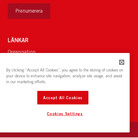
Prenumerera
LÄNKAR
Organisation
Om Oss
Lediga jobb
By clicking “Accept All Cookies”, you agree to the storing of cookies on
Nyheter och pressrum
your device to enhance site navigation, analyze site usage, and assist
in our marketing efforts.
Restaurang och konferens:
cirkelnstockholm.se
Accept All Cookies
Cookies Settings