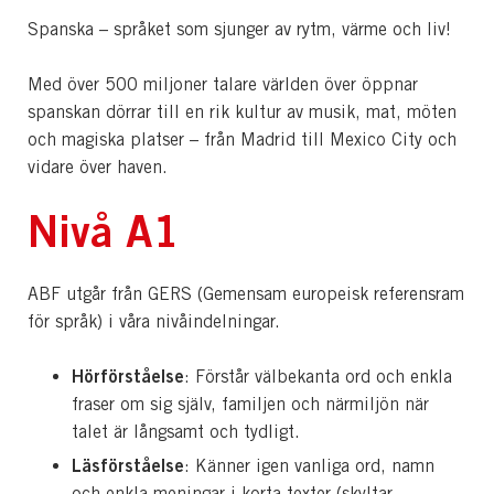
Spanska – språket som sjunger av rytm, värme och liv!
Med över 500 miljoner talare världen över öppnar
spanskan dörrar till en rik kultur av musik, mat, möten
och magiska platser – från Madrid till Mexico City och
vidare över haven.
Nivå A1
ABF utgår från GERS (Gemensam europeisk referensram
för språk) i våra nivåindelningar.
Hörförståelse
: Förstår välbekanta ord och enkla
fraser om sig själv, familjen och närmiljön när
talet är långsamt och tydligt.
Läsförståelse
: Känner igen vanliga ord, namn
och enkla meningar i korta texter (skyltar,