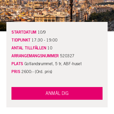
STARTDATUM
10/9
TIDPUNKT
17:30 - 19:00
ANTAL TILLFÄLLEN
10
ARRANGEMANGSNUMMER
520327
PLATS
Gotlandsrummet, 5 tr, ABF-huset
PRIS
2600:- (Ord. pris)
ANMÄL DIG