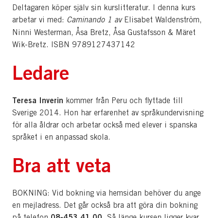
Deltagaren köper själv sin kurslitteratur. I denna kurs
arbetar vi med:
Caminando 1 av
Elisabet Waldenström,
Ninni Westerman, Åsa Bretz, Åsa Gustafsson & Märet
Wik-Bretz. ISBN 9789127437142
Ledare
Teresa Inverin
kommer från Peru och flyttade till
Sverige 2014. Hon har erfarenhet av språkundervisning
för alla åldrar och arbetar också med elever i spanska
språket i en anpassad skola.
Bra att veta
BOKNING: Vid bokning via hemsidan behöver du ange
en mejladress. Det går också bra att göra din bokning
08-453 41 00
på telefon
. Så länge kursen ligger kvar