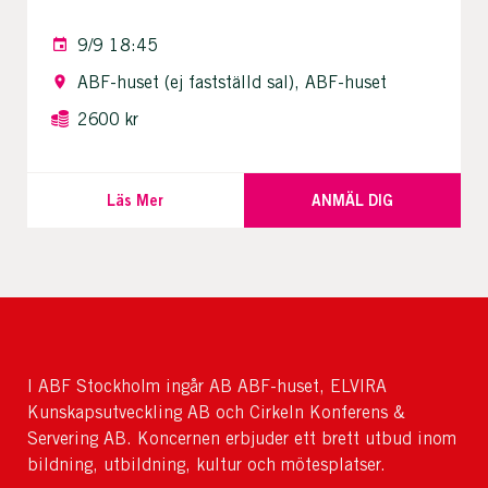
9/9 18:45
ABF-huset (ej fastställd sal), ABF-huset
2600 kr
Läs Mer
ANMÄL DIG
I ABF Stockholm ingår AB ABF-huset, ELVIRA
Kunskapsutveckling AB och Cirkeln Konferens &
Servering AB. Koncernen erbjuder ett brett utbud inom
bildning, utbildning, kultur och mötesplatser.