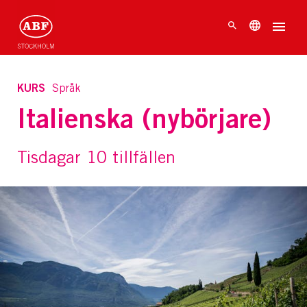
KURS
Språk
Italienska (nybörjare)
Tisdagar 10 tillfällen