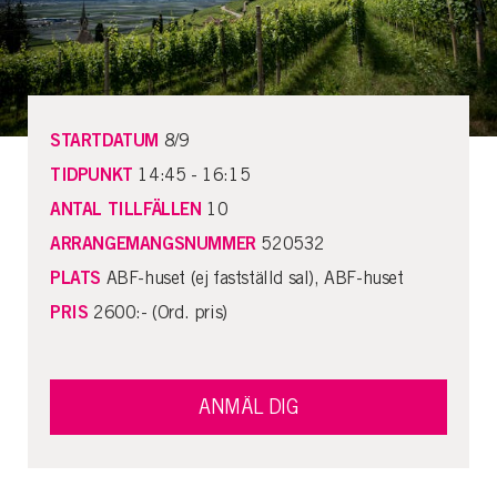
STARTDATUM
8/9
TIDPUNKT
14:45 - 16:15
ANTAL TILLFÄLLEN
10
ARRANGEMANGSNUMMER
520532
PLATS
ABF-huset (ej fastställd sal), ABF-huset
PRIS
2600:- (Ord. pris)
ANMÄL DIG