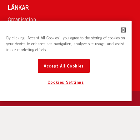
LÄNKAR
Organisation
Om Oss
Lediga jobb
By clicking “Accept All Cookies”, you agree to the storing of cookies on
Nyheter och pressrum
your device to enhance site navigation, analyze site usage, and assist
in our marketing efforts.
Restaurang och konferens:
cirkelnstockholm.se
Accept All Cookies
Cookies Settings