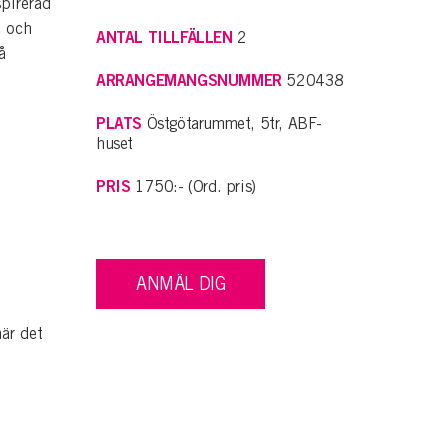
spirerad
e och
ANTAL TILLFÄLLEN
2
å
ARRANGEMANGSNUMMER
520438
PLATS
Östgötarummet, 5tr, ABF-
huset
PRIS
1750:- (Ord. pris)
ANMÄL DIG
är det