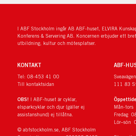
I ABF Stockholm ingår AB ABF-huset, ELVIRA Kunskap
Konferens & Servering AB. Koncernen erbjuder ett bre
utbildning, kultur och mötesplatser.
KONTAKT
ABF-HU
Tel: 08-453 41 00
Sveavägen
Till kontaktsidan
111 83 S
OBS!
Öppettide
I ABF-huset är cyklar,
elsparkcyklar och djur (gäller ej
Mån-tors
assistanshund) ej tillåtna.
Fredag 0
Lör–sön 
© abfstockholm.se, ABF Stockholm