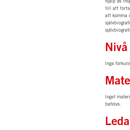
hjälp av ins
till att for
att komma i
självbiograf
självbiografi
Nivå
Inga förkuns
Mate
Inget mater
behövs.
Leda