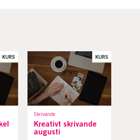
KURS
KURS
Skrivande
kel
Kreativt skrivande
augusti