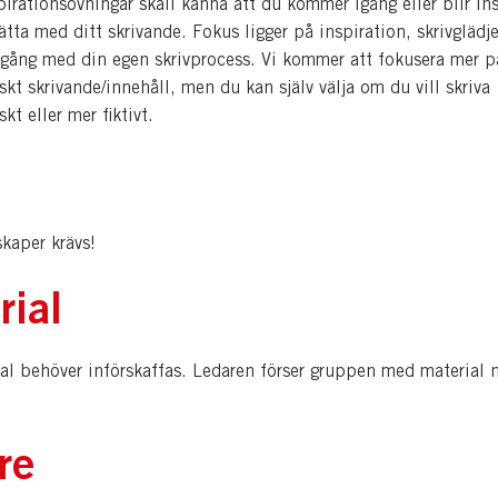
pirationsövningar skall känna att du kommer igång eller blir in
tsätta med ditt skrivande. Fokus ligger på inspiration, skrivglädj
gång med din egen skrivprocess. Vi kommer att fokusera mer p
iskt skrivande/innehåll, men du kan själv välja om du vill skriva
skt eller mer fiktivt.
kaper krävs!
rial
ial behöver införskaffas. Ledaren förser gruppen med material n
re