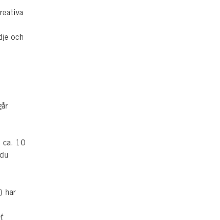
reativa
.
dje och
går
 ca. 10
 du
) har
t