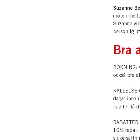
Suzanne B
möten mellan
Suzanne vill
personlig ut
Bra a
BOKNING: Vi
också bra a
KALLELSE OC
dagar innan
istället få 
RABATTER: Pe
10% rabatt p
sjukersättn