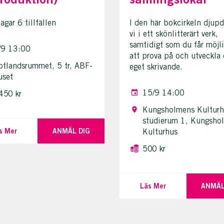
gar 6 tillfällen
I den här bokcirkeln djupd
vi i ett skönlitterärt verk,
samtidigt som du får möjl
/9 13:00
att prova på och utveckla 
otlandsrummet, 5 tr, ABF-
eget skrivande.
uset
15/9 14:00
450 kr
Kungsholmens Kulturh
studierum 1, Kungsho
s Mer
ANMÄL DIG
Kulturhus
500 kr
Läs Mer
ANMÄL