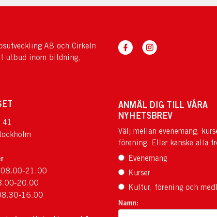
sutveckling AB och Cirkeln
tt utbud inom bildning,
SET
ANMÄL DIG TILL VÅRA
NYHETSBREV
 41
Välj mellan evenemang, kurs
tockholm
förening. Eller kanske alla tr
r
Evenemang
 08.00-21.00
Kurser
8.00-20.00
Kultur, förening och med
08.30-16.00
Namn: