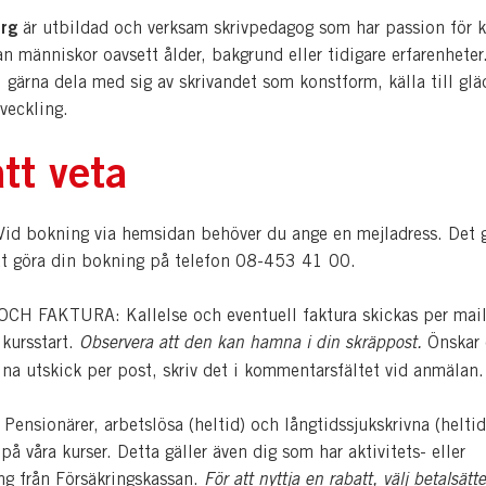
erg
är utbildad och verksam skrivpedagog som har passion för k
 människor oavsett ålder, bakgrund eller tidigare erfarenheter
 gärna dela med sig av skrivandet som konstform, källa till glä
veckling.
tt veta
d bokning via hemsidan behöver du ange en mejladress. Det 
tt göra din bokning på telefon 08-453 41 00.
H FAKTURA: Kallelse och eventuell faktura skickas per mail
 kursstart.
Observera att den kan hamna i din skräppost.
Önskar
dina utskick per post, skriv det i kommentarsfältet vid anmälan.
nsionärer, arbetslösa (heltid) och långtidssjukskrivna (heltid
å våra kurser. Detta gäller även dig som har aktivitets- eller
ing från Försäkringskassan.
För att nyttja en rabatt, välj betalsätte