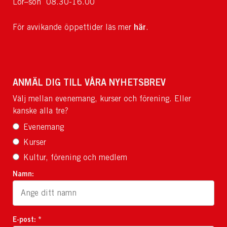
Lör–sön 08.30-16.00
här
För avvikande öppettider läs mer
.
ANMÄL DIG TILL VÅRA NYHETSBREV
Välj mellan evenemang, kurser och förening. Eller
kanske alla tre?
Evenemang
Kurser
Kultur, förening och medlem
Namn:
E-post: *