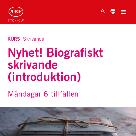
KURS
Skrivande
Nyhet! Biografiskt
skrivande
(introduktion)
Måndagar 6 tillfällen