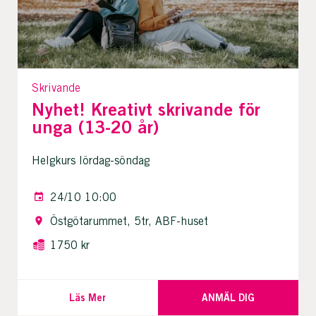
Skrivande
Nyhet! Kreativt skrivande för
unga (13-20 år)
Helgkurs lördag-söndag
24/10 10:00
Östgötarummet, 5tr, ABF-huset
1750 kr
Läs Mer
ANMÄL DIG