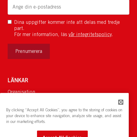
Dina uppgifter kommer inte att delas med tredje
part.
För mer information, läs
vår integritetspolicy
.
Prenumerera
LÄNKAR
Organisation
Om Oss
Lediga jobb
By clicking “Accept All Cookies”, you agree to the storing of cookies on
Nyheter och pressrum
your device to enhance site navigation, analyze site usage, and assist
in our marketing efforts.
Restaurang och konferens:
cirkelnstockholm.se