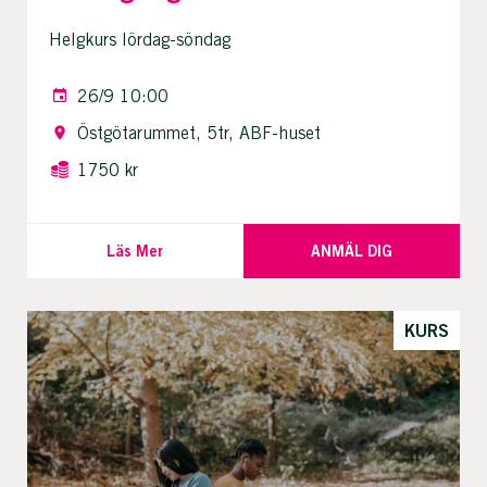
Helgkurs lördag-söndag
26/9 10:00
Östgötarummet, 5tr, ABF-huset
1750 kr
Läs Mer
ANMÄL DIG
KURS