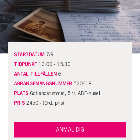
STARTDATUM
7/9
TIDPUNKT
13:00 - 15:30
ANTAL TILLFÄLLEN
6
ARRANGEMANGSNUMMER
520618
PLATS
Gotlandsrummet, 5 tr, ABF-huset
PRIS
2450:- (Ord. pris)
ANMÄL DIG