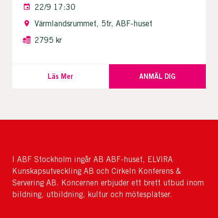
22/9 17:30
Värmlandsrummet, 5tr, ABF-huset
2795 kr
Läs Mer
ANMÄL DIG
I ABF Stockholm ingår AB ABF-huset, ELVIRA
Kunskapsutveckling AB och Cirkeln Konferens &
Servering AB. Koncernen erbjuder ett brett utbud inom
bildning, utbildning, kultur och mötesplatser.