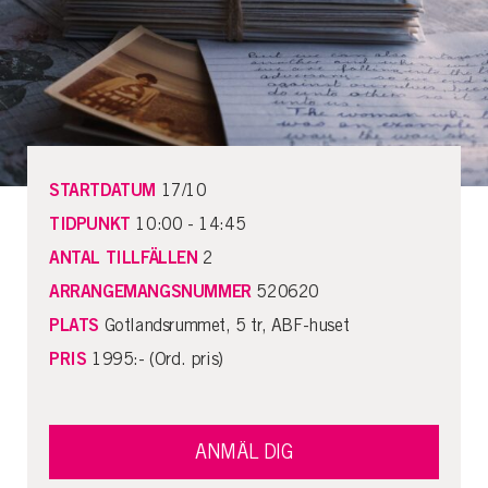
STARTDATUM
17/10
TIDPUNKT
10:00 - 14:45
ANTAL TILLFÄLLEN
2
ARRANGEMANGSNUMMER
520620
PLATS
Gotlandsrummet, 5 tr, ABF-huset
PRIS
1995:- (Ord. pris)
ANMÄL DIG