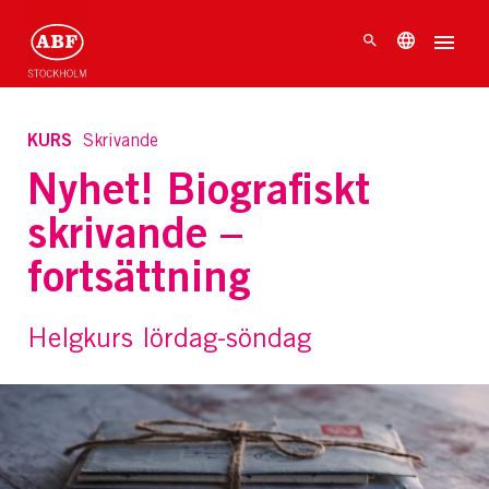
KURS
Skrivande
Nyhet! Biografiskt
skrivande –
fortsättning
Helgkurs lördag-söndag