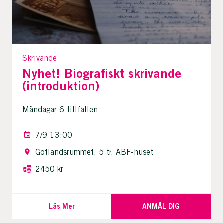
Skrivande
Nyhet! Biografiskt skrivande
(introduktion)
Måndagar 6 tillfällen
7/9 13:00
Gotlandsrummet, 5 tr, ABF-huset
2450 kr
Läs Mer
ANMÄL DIG