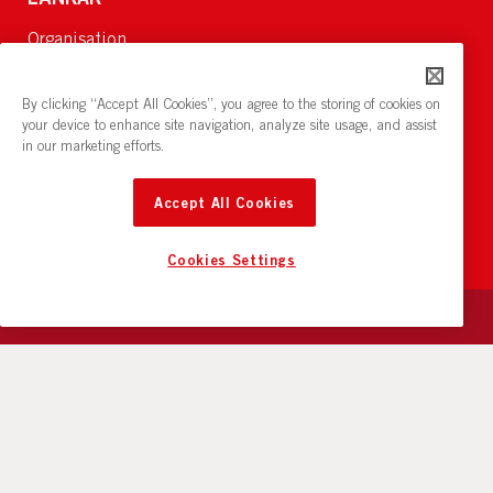
Organisation
Om Oss
Lediga jobb
By clicking “Accept All Cookies”, you agree to the storing of cookies on
Nyheter och pressrum
your device to enhance site navigation, analyze site usage, and assist
in our marketing efforts.
Restaurang och konferens:
cirkelnstockholm.se
Accept All Cookies
Cookies Settings