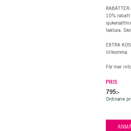
RABATTER: Pe
10% rabatt p
sjukersättni
faktura. Skr
EXTRA KOSTN
tillkomma.
För mer inf
PRIS
795:-
Ordinarie pr
ANMÄ