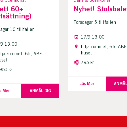
 & Scenkonst
Dans & Scenkonst
ett 60+
Nyhet! Stolsbale
rtsättning)
Torsdagar 5 tillfällen
gar 10 tillfällen
17/9 13:00
/9 13:00
Lilja-rummet, 6tr, ABF
huset
ilja-rummet, 6tr, ABF-
uset
795 kr
950 kr
Läs Mer
ANMÄL
s Mer
ANMÄL DIG