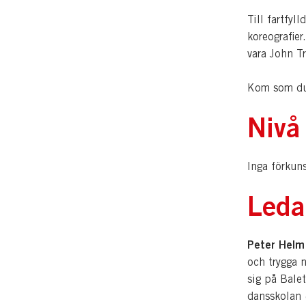
Till fartfyl
koreografier
vara John Tr
Kom som du 
Nivå
Inga förkuns
Leda
Peter Helm
och trygga n
sig på Bale
dansskolan