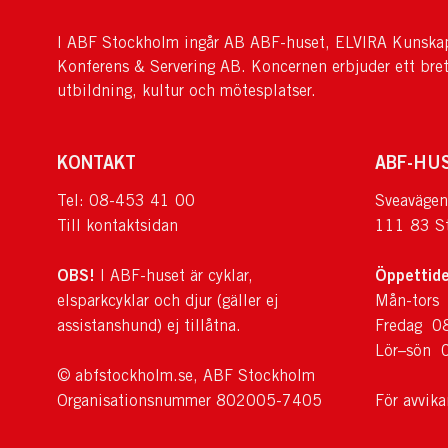
I ABF Stockholm ingår AB ABF-huset, ELVIRA Kunskap
Konferens & Servering AB. Koncernen erbjuder ett bre
utbildning, kultur och mötesplatser.
KONTAKT
ABF-HU
Tel: 08-453 41 00
Sveavägen
Till kontaktsidan
111 83 S
OBS!
Öppettide
I ABF-huset är cyklar,
elsparkcyklar och djur (gäller ej
Mån-tors
assistanshund) ej tillåtna.
Fredag 0
Lör–sön 
© abfstockholm.se, ABF Stockholm
Organisationsnummer 802005-7405
För avvik