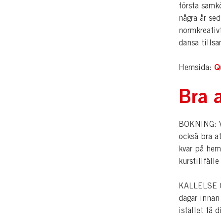
första samkö
några år sed
normkreativt
dansa tills
Q
Hemsida:
Bra a
BOKNING: Vi
också bra a
kvar på hem
kurstillfälle
KALLELSE OC
dagar innan
istället få 