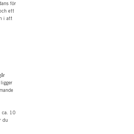
dans för
och ett
 i att
går
ligger
mmande
 ca. 10
r du