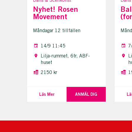
Dans & Scenkonst
Dans
Nyhet! Rosen
Bal
Movement
(fo
Måndagar 12 tillfällen
Månda
14/9 11:45
7
Lilja-rummet, 6tr, ABF-
L
huset
h
2150 kr
1
Läs Mer
ANMÄL DIG
Lä