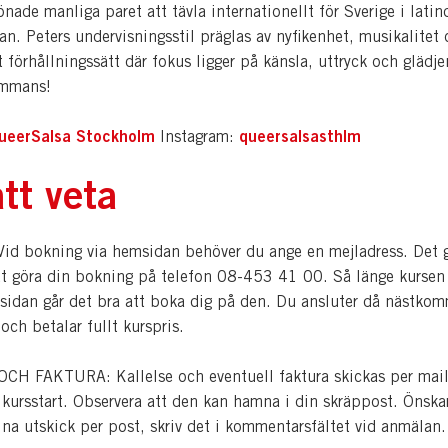
nade manliga paret att tävla internationellt för Sverige i latin
an. Peters undervisningsstil präglas av nyfikenhet, musikalitet 
 förhållningssätt där fokus ligger på känsla, uttryck och glädjen
ammans!
ueerSalsa Stockholm
queersalsasthlm
Instagram:
tt veta
d bokning via hemsidan behöver du ange en mejladress. Det 
tt göra din bokning på telefon 08-453 41 00. Så länge kursen 
sidan går det bra att boka dig på den. Du ansluter då nästko
 och betalar fullt kurspris.
H FAKTURA: Kallelse och eventuell faktura skickas per mail
 kursstart. Observera att den kan hamna i din skräppost. Önska
dina utskick per post, skriv det i kommentarsfältet vid anmälan.