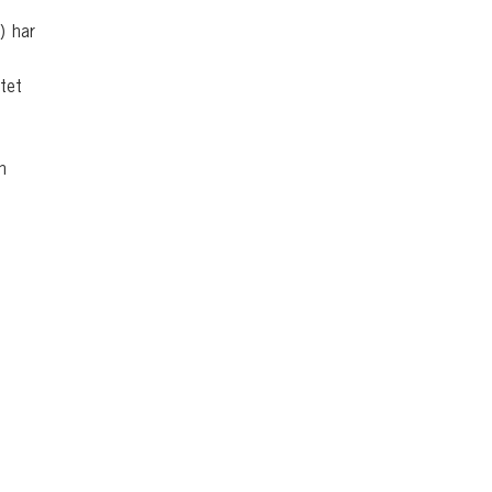
) har
tet
n