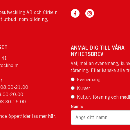
sutveckling AB och Cirkeln
tt utbud inom bildning,
SET
ANMÄL DIG TILL VÅRA
NYHETSBREV
 41
Välj mellan evenemang, kurs
tockholm
förening. Eller kanske alla tr
r
Evenemang
 08.00-21.00
Kurser
8.00-20.00
Kultur, förening och med
08.30-16.00
Namn:
här
ande öppettider läs mer
.