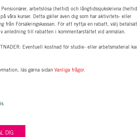
nsionärer, arbetslösa (heltid) och långtidssjukskrivna (heltid
å våra kurser. Detta gäller även dig som har aktivitets- eller
ng från Försäkringskassan. För att nyttja en rabatt, välj betalsät
iv anledning till rabatten i kommentarsfältet vid anmälan.
ADER: Eventuell kostnad för studie- eller arbetsmaterial ka
ormation, läs gärna sidan
Vanliga frågor.
is
L DIG