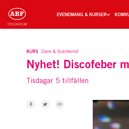
EVENEMANG & KURSER
KOMV
KURS
Dans & Scenkonst
Nyhet! Discofeber 
Tisdagar 5 tillfällen