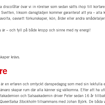
lda discolåtar övar vi in rörelser som sedan sätts ihop till kortare
. Svetten, liksom dansglädjen kommer garanterat att yra – alla k
avolta, oavsett förkunskaper, kön, ålder eller andra smådetaljer
är – och fyll på både kropp och sinne med ny energi!
kaper krävs.
re
är en erfaren och omtyckt danspedagog som med sin lekfulla e
ärvaro skapar rum där alla känner sig välkomna. Efter att ha ut
ttakademien och Salsaakademin driver Peter sedan 16 år tillba
QueerSalsa Stockholm
tillsammans med Johan Björk. De båda v