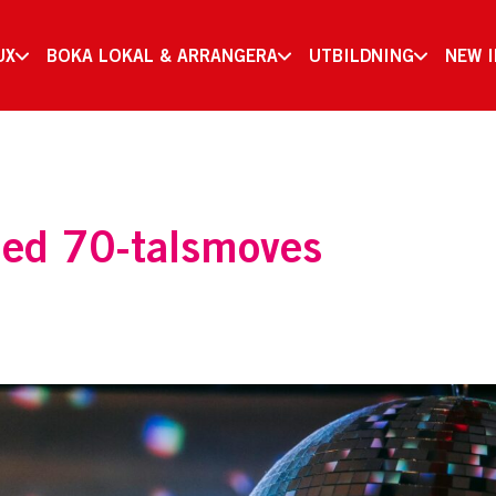
UX
BOKA LOKAL & ARRANGERA
UTBILDNING
NEW 
med 70-talsmoves