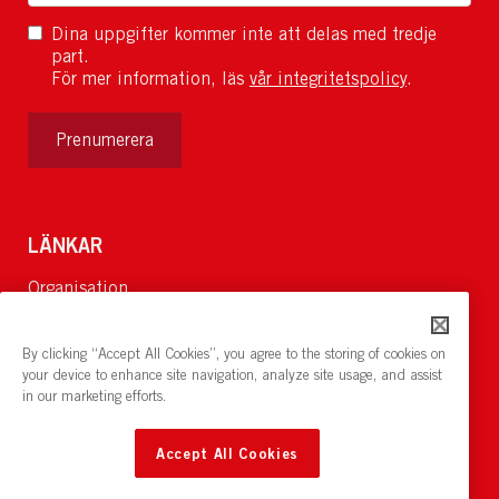
Dina uppgifter kommer inte att delas med tredje
part.
För mer information, läs
vår integritetspolicy
.
Prenumerera
LÄNKAR
Organisation
Om Oss
Lediga jobb
By clicking “Accept All Cookies”, you agree to the storing of cookies on
Nyheter och pressrum
your device to enhance site navigation, analyze site usage, and assist
in our marketing efforts.
Restaurang och konferens:
cirkelnstockholm.se
Accept All Cookies