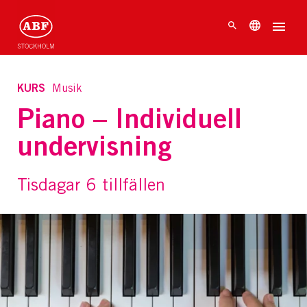
KURS
Musik
Piano – Individuell
undervisning
Tisdagar 6 tillfällen