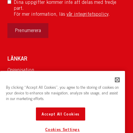
Dina uppgifter kommer inte att delas med tredje
part.
För mer information, läs
vår integritetspolicy
.
Prenumerera
LÄNKAR
Organisation
Om Oss
Lediga jobb
By clicking “Accept All Cookies”, you agree to the storing of cookies on
Nyheter och pressrum
your device to enhance site navigation, analyze site usage, and assist
in our marketing efforts.
Restaurang och konferens:
cirkelnstockholm.se
Accept All Cookies
Cookies Settings