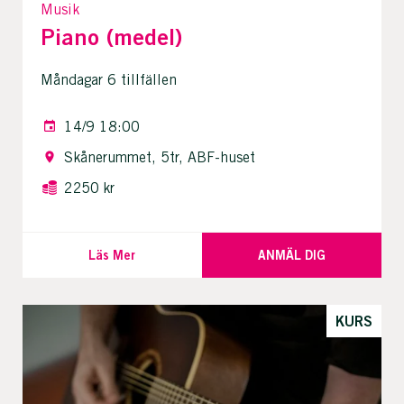
Musik
Piano (medel)
Måndagar 6 tillfällen
14/9 18:00
Skånerummet, 5tr, ABF-huset
2250 kr
Läs Mer
ANMÄL DIG
KURS