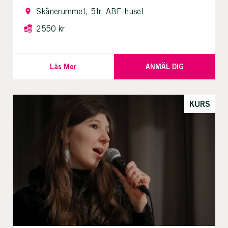
Skånerummet, 5tr, ABF-huset
2550 kr
Läs Mer
ANMÄL DIG
KURS