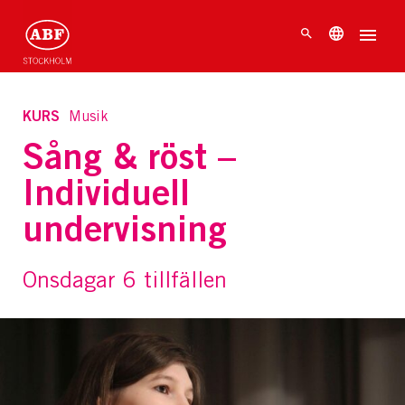
KURS
Musik
Sång & röst –
Individuell
undervisning
Onsdagar 6 tillfällen