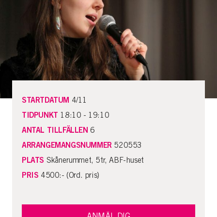
STARTDATUM
4/11
TIDPUNKT
18:10 - 19:10
ANTAL TILLFÄLLEN
6
ARRANGEMANGSNUMMER
520553
PLATS
Skånerummet, 5tr, ABF-huset
PRIS
4500:- (Ord. pris)
ANMÄL DIG