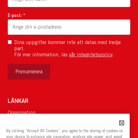
E-post: *
Dina uppgifter kommer inte att delas med tredje
part.
För mer information, läs
vår integritetspolicy
.
Prenumerera
LÄNKAR
Organisation
Om Oss
Lediga jobb
By clicking “Accept All Cookies”, you agree to the storing of cookies on
Nyheter och pressrum
your device to enhance site navigation, analyze site usage, and assist