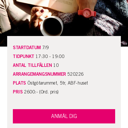
STARTDATUM
7/9
TIDPUNKT
17:30 - 19:00
ANTAL TILLFÄLLEN
10
ARRANGEMANGSNUMMER
520226
PLATS
Östgötarummet, 5tr, ABF-huset
PRIS
2600:- (Ord. pris)
ANMÄL DIG