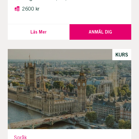
2600 kr
Läs Mer
ANMÄL DIG
KURS
Språk