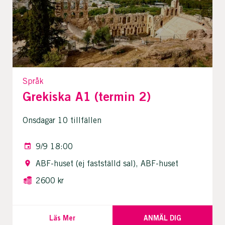
Språk
Grekiska A1 (termin 2)
Onsdagar 10 tillfällen
9/9 18:00
ABF-huset (ej fastställd sal), ABF-huset
2600 kr
Läs Mer
ANMÄL DIG