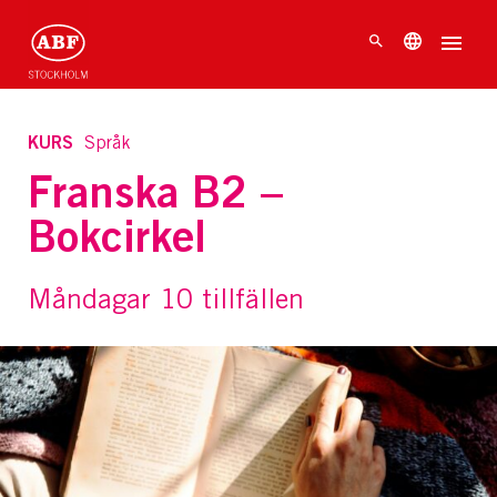
KURS
Språk
Franska B2 –
Bokcirkel
Måndagar 10 tillfällen