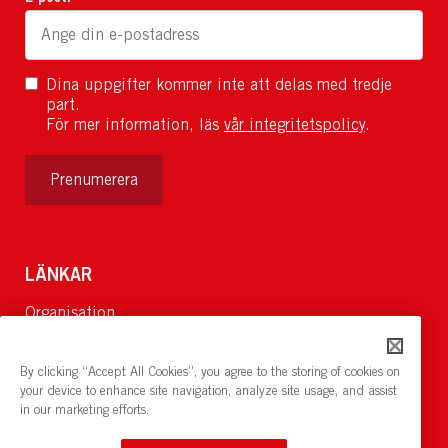
Dina uppgifter kommer inte att delas med tredje
part.
För mer information, läs
vår integritetspolicy
.
Prenumerera
LÄNKAR
Organisation
Om Oss
Lediga jobb
By clicking “Accept All Cookies”, you agree to the storing of cookies on
Nyheter och pressrum
your device to enhance site navigation, analyze site usage, and assist
in our marketing efforts.
Restaurang och konferens:
cirkelnstockholm.se