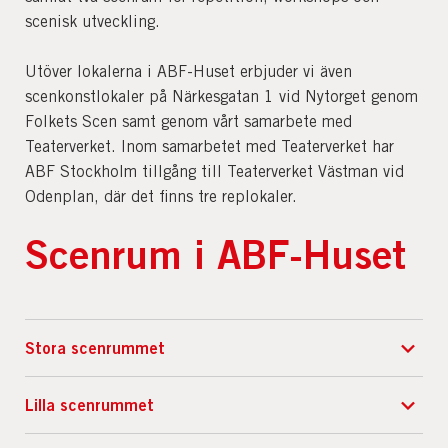
scenisk utveckling.
Utöver lokalerna i ABF-Huset erbjuder vi även
scenkonstlokaler på Närkesgatan 1 vid Nytorget genom
Folkets Scen samt genom vårt samarbete med
Teaterverket. Inom samarbetet med Teaterverket har
ABF Stockholm tillgång till Teaterverket Västman vid
Odenplan, där det finns tre replokaler.
Scenrum i ABF-Huset
Stora scenrummet
Stora scenrummet är ett flexibelt scenrum utformat
Lilla scenrummet
som en black box – perfekt för teater, dans och andra
sceniska uttryck. Rummet passar för repetitioner,
Lilla scenrummet är ett ljust och flexibelt rum för