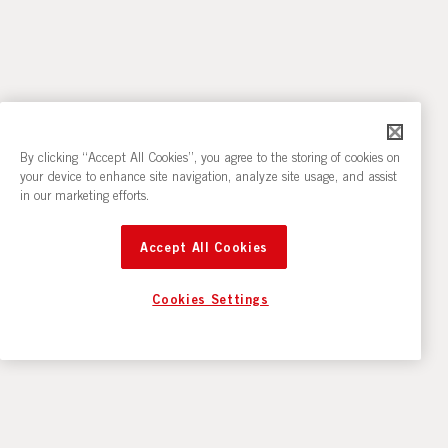
workshops och mindre produktioner. Fungerar även för
mindre grupper inom teater, dans och scenkonst. Även
kör och orkester.
lämpligt för mindre körer och akustiska repetitioner.
Utrustning:
Utrustning:
black box-miljö
sviktande trägolv
By clicking “Accept All Cookies”, you agree to the storing of cookies on
dimbart ljus och ljusrigg
your device to enhance site navigation, analyze site usage, and assist
spegelvägg
in our marketing efforts.
ljudutrustning
ljudutrustning
dansmatta
dimbart ljus
Accept All Cookies
spegelvägg
elpiano
Läs mer och boka
här
.
Cookies Settings
Läs mer och boka
här
.
Folkets Scen