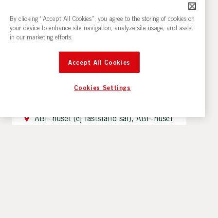
By clicking “Accept All Cookies”, you agree to the storing of cookies on
your device to enhance site navigation, analyze site usage, and assist
Dator & IT
in our marketing efforts.
Lär dig om Linux!
Accept All Cookies
Öppen källkod? Vad är det och varför är det
ett bra alternativ till slutna system?
Cookies Settings
16/9 14:00
ABF-huset (ej fastställd sal), ABF-huset
200 kr
Läs Mer
ANMÄL DIG