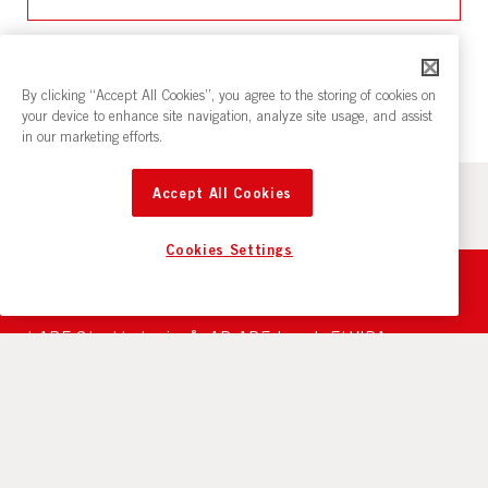
By clicking “Accept All Cookies”, you agree to the storing of cookies on
your device to enhance site navigation, analyze site usage, and assist
in our marketing efforts.
Accept All Cookies
Cookies Settings
I ABF Stockholm ingår AB ABF-huset, ELVIRA
Kunskapsutveckling AB och Cirkeln Konferens &
Servering AB. Koncernen erbjuder ett brett utbud inom
bildning, utbildning, kultur och mötesplatser.