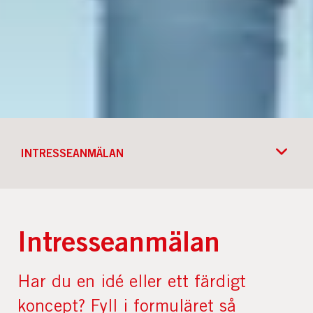
INTRESSEANMÄLAN
Intresseanmälan
Har du en idé eller ett färdigt
koncept? Fyll i formuläret så